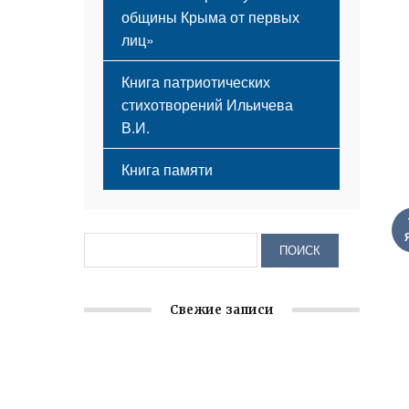
общины Крыма от первых
лиц»
Книга патриотических
стихотворений Ильичева
В.И.
Книга памяти
Свежие записи
Заслуженная награда руководителю
волонтёрской организации