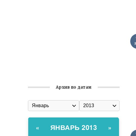
Ильин день: история и значение
праздника
Гумпомощь для десантников накануне
Дня ВДВ
Улица Карла Маркса в Феодосии стала
улицей Соборной
Состоялось собрание
Симферопольской городской
организации Русской общины Крыма
Архив по датам
ЯНВАРЬ 2013
«
»