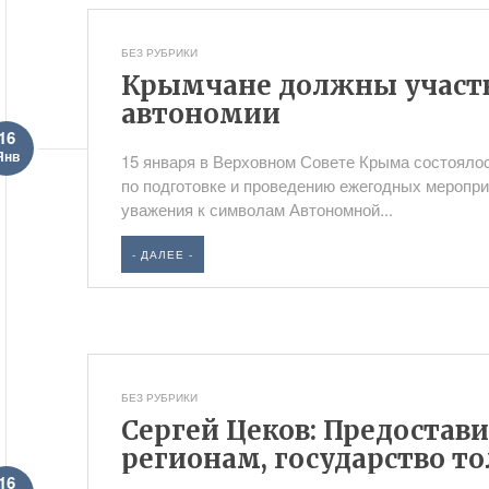
БЕЗ РУБРИКИ
Крымчане должны участв
автономии
16
Янв
15 января в Верховном Совете Крыма состояло
по подготовке и проведению ежегодных меропри
уважения к символам Автономной...
- ДАЛЕЕ -
БЕЗ РУБРИКИ
Сергей Цеков: Предостав
регионам, государство т
16