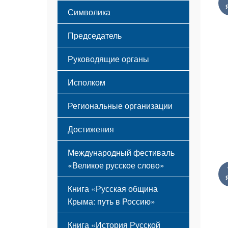
Этапы становления
Символика
Принципы деятельности
Флаг
Структура
Председатель
Герб
Мероприятия
Гимн
Устав
Руководящие органы
Исполком
Региональные организации
Достижения
Международный фестиваль
«Великое русское слово»
Книга «Русская община
Крыма: путь в Россию»
Книга «История Русской