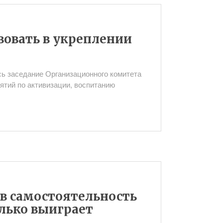
овать в укреплении
сь заседание Организационного комитета
ятий по активизации, воспитанию
ив самостоятельность
олько выиграет