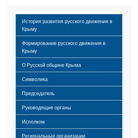
История развития русского движения в
Крыму
Формирование русского движения в
Крыму
Русский Крым
О Русской общине Крыма
Этапы становления
Символика
Принципы деятельности
Флаг
Структура
Председатель
Герб
Мероприятия
Гимн
Устав
Руководящие органы
Исполком
Региональные организации