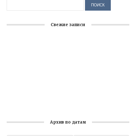
Свежие записи
Крымское отделение «Ассамблеи народов России»
реализует проект «С чего начинается Родина»
Заслуженная награда руководителю волонтёрской
организации
Ильин день: история и значение праздника
Гумпомощь для десантников накануне Дня ВДВ
Улица Карла Маркса в Феодосии стала улицей
Соборной
Архив по датам