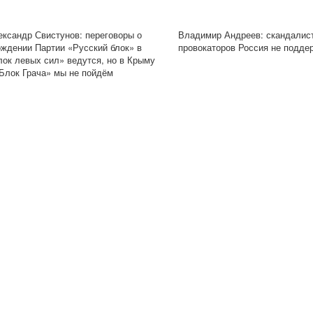
ександр Свистунов: переговоры о
Владимир Андреев: скандалис
ождении Партии «Русский блок» в
провокаторов Россия не подде
лок левых сил» ведутся, но в Крыму
«Блок Грача» мы не пойдём