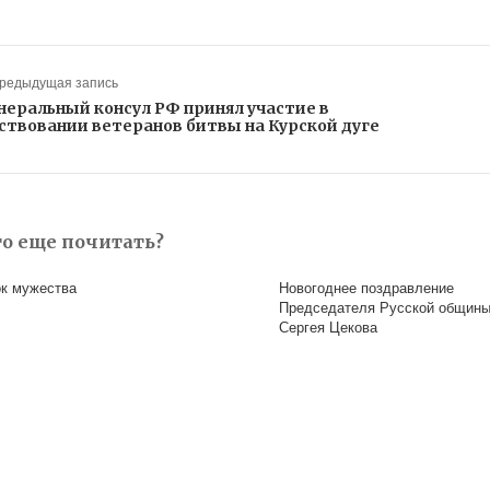
Предыдущая запись
неральный консул РФ принял участие в
ствовании ветеранов битвы на Курской дуге
то еще почитать?
ок мужества
Новогоднее поздравление
Председателя Русской общин
Сергея Цекова