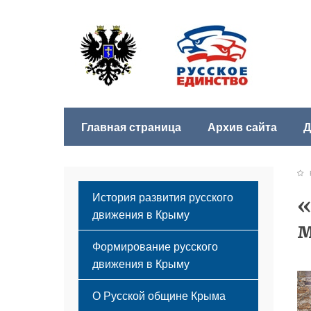
Главная страница
Архив сайта
Д
Б
История развития русского
«
движения в Крыму
м
Формирование русского
движения в Крыму
Русский Крым
О Русской общине Крыма