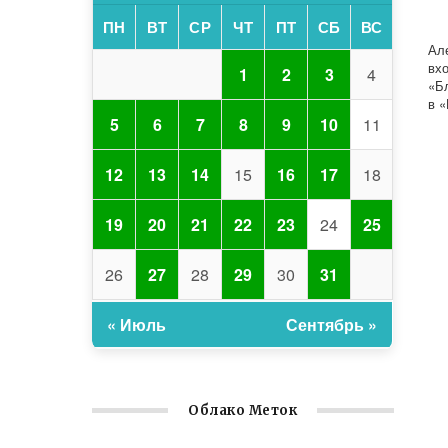
ПН
ВТ
СР
ЧТ
ПТ
СБ
ВС
Ал
вх
1
2
3
4
«Б
в 
5
6
7
8
9
10
11
12
13
14
15
16
17
18
19
20
21
22
23
24
25
26
27
28
29
30
31
« Июль
Сентябрь »
Облако Меток