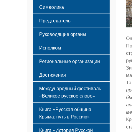
Этапы становления
Символика
Принципы деятельности
Флаг
Структура
Председатель
Герб
Мероприятия
Гимн
Устав
Руководящие органы
Он
По
Исполком
ст
ру
Региональные организации
Зи
Достижения
ма
Та
Международный фестиваль
пр
«Великое русское слово»
бь
ан
Книга «Русская община
ме
Крыма: путь в Россию»
Кр
ст
Книга «История Русской