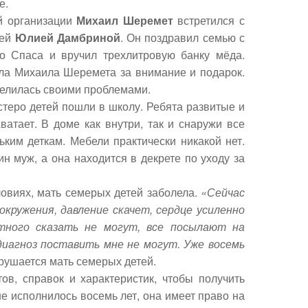
е.
ой организации
Михаил Шеремет
встретился с
тей
Юлией Дамбриной
. Он поздравил семью с
 Спаса и вручил трехлитровую банку мёда.
ла Михаила Шеремета за внимание и подарок.
делилась своими проблемами.
стеро детей пошли в школу. Ребята развитые и
ватает. В доме как внутри, так и снаружи все
ьким деткам. Мебели практически никакой нет.
н муж, а она находится в декрете по уходу за
словиях, мать семерых детей заболела.
«Сейчас
кружения, давление скачет, сердце усиленно
тного сказать не могут, все посылают на
диагноз поставить мне не могут. Уже восемь
рушается мать семерых детей.
ов, справок и характеристик, чтобы получить
не исполнилось восемь лет, она имеет право на