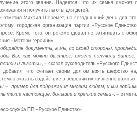
лучение этого звания. Надеется, что их семья сможет
оживания и получить льготы для детей.
к отметил Михаил Шеремет, на сегодняшний день для это
этому, городская организация партии «Русское Единств
просе. Кроме того, он рекомендовал не затягивать с оф
ания «Матери-героини».
обирайте документы, а мы, со своей стороны, проследим
обы Вы, как можно быстрее, смогли получили данное, 
платы и льготы»
, – сказал руководитель «Русского Един
 добавил, что считает своим долгом взять шефство н
стемно оказать содействие в решении их жизненно важных
ы – пример для подражания многим людям, и мы гордимс
ть такие настоящие, большие и крепкие семьи»,
– отмети
есс-служба ПП «Русское Единство»