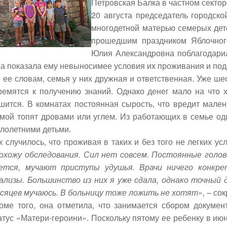
Петровская Балка в частном сектор
20 августа председатель городск
многодетной матерью семерых де
прошедшим праздником Яблочного
Юлия Александровна поблагодари
а показала ему невыносимее условия их проживания и по
 ее словам, семья у них дружная и ответственная. Уже ше
ремятся к получению знаний. Однако денег мало на что х
шится. В комнатах постоянная сырость, что вредит мален
мой топят дровами или углем. Из работающих в семье оди
лолетними детьми.
к случилось, что проживая в таких и без того не легких у
охожу обследования. Сил нет совсем. Постоянные голово
ется, мучают приступы удушья. Врачи ничего конкре
ализы. Большинство из них я уже сдала, однако точный 
сяцев мучаюсь. В больницу тоже ложить не хотят»,
– сок
оме того, она отметила, что занимается сбором документ
атус «Матери-героини». Поскольку пятому ее ребенку в ию