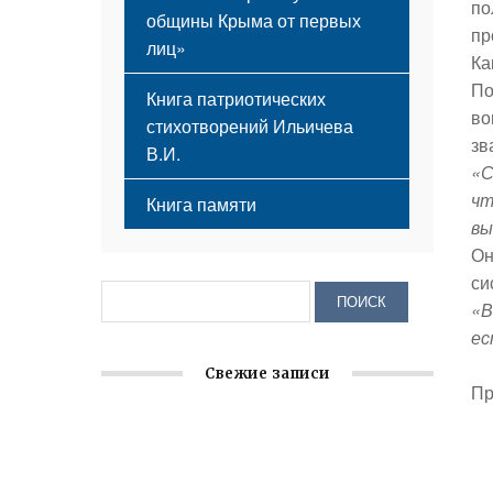
по
общины Крыма от первых
пр
лиц»
Ка
По
Книга патриотических
во
стихотворений Ильичева
зв
В.И.
«С
чт
Книга памяти
вы
Он
си
«В
ес
Свежие записи
Пр
Заслуженная награда руководителю
волонтёрской организации