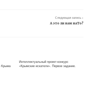
Следующая запись »
А это ли нам наТо?
Интеллектуальный проект-конкурс
ы Крыма
«Крымские искатели». Первое задание.