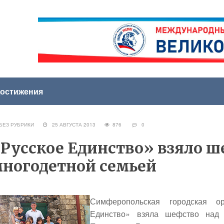
остижения
ЕЗ РУБРИКИ
25 АВГУСТА 2013
876
0
Русское Единство» взяло ш
ногодетной семьей
Симферопольская городская ор
Единство» взяла шефство над 