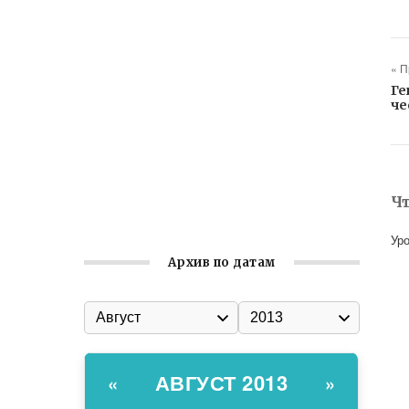
Ильин день: история и значение
праздника
Гумпомощь для десантников накануне
« 
Дня ВДВ
Ге
че
Улица Карла Маркса в Феодосии стала
улицей Соборной
Состоялось собрание
Симферопольской городской
Ч
организации Русской общины Крыма
Ур
Архив по датам
АВГУСТ 2013
«
»