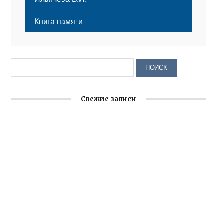
Книга памяти
Свежие записи
Заслуженная награда руководителю волонтёрской
организации
Ильин день: история и значение праздника
Гумпомощь для десантников накануне Дня ВДВ
Улица Карла Маркса в Феодосии стала улицей
Соборной
Состоялось собрание Симферопольской городской