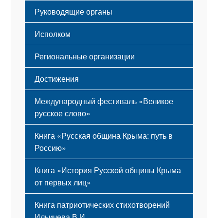
Гимн
Устав
Руководящие органы
Исполком
Региональные организации
Достижения
Международный фестиваль «Великое
русское слово»
Книга «Русская община Крыма: путь в
Россию»
Книга «История Русской общины Крыма
от первых лиц»
Книга патриотических стихотворений
Ильичева В.И.