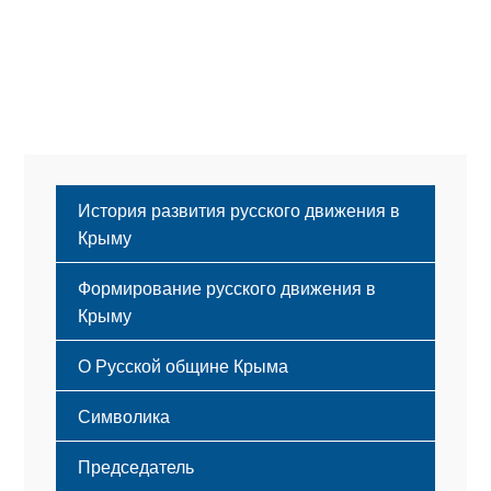
История развития русского движения в
Крыму
Формирование русского движения в
Крыму
Русский Крым
О Русской общине Крыма
Этапы становления
Символика
Принципы деятельности
Флаг
Структура
Председатель
Герб
Мероприятия