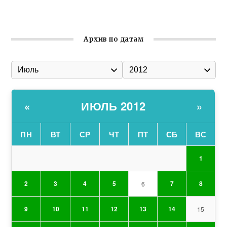
организации Русской общины Крыма
Архив по датам
ИЮЛЬ 2012
«
»
ПН
ВТ
СР
ЧТ
ПТ
СБ
ВС
1
2
3
4
5
7
8
6
9
10
11
12
13
14
15