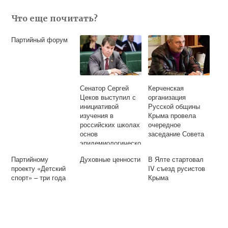
Что еще почитать?
Партийный форум
Сенатор Сергей
Керченская
Цеков выступил с
организация
инициативой
Русской общины
изучения в
Крыма провела
российских школах
очередное
основ
заседание Совета
эпидемиологическо
й безопасности
Партийному
Духовные ценности
В Ялте стартовал
проекту «Детский
IV съезд русистов
спорт» – три года
Крыма