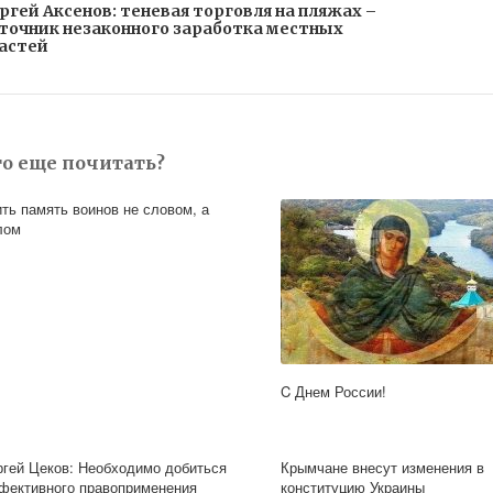
ргей Аксенов: теневая торговля на пляжах –
точник незаконного заработка местных
астей
то еще почитать?
ить память воинов не словом, а
лом
C Днем России!
ргей Цеков: Необходимо добиться
Крымчане внесут изменения в
фективного правоприменения
конституцию Украины