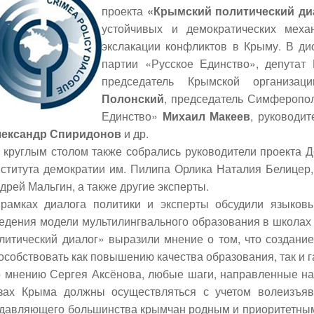
проекта
«Крымский политический ди
устойчивых и демократических меха
экслакации конфликтов в Крыму. В ди
партии «Русское Единство», депута
председатель Крымской организа
Полонский
, председатель Симферопол
Единство»
Михаил Макеев
, руководи
ександр Спиридонов
и др.
 круглым столом также собрались руководители проекта 
ститута демократии им. Пилипа Орлика Наталия Белицер,
дрей Мальгин, а также другие эксперты.
рамках диалога политики и эксперты обсудили языков
едения модели мультилингвального образования в школах
литический диалог» выразили мнение о том, что создание
особствовать как повышению качества образования, так и
 мнению Сергея Аксёнова, любые шаги, направленные на
зах Крыма должны осуществляться с учетом волеизъяв
давляющего большинства крымчан родным и приоритетным 