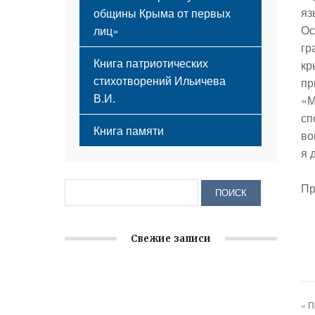
яз
общины Крыма от первых
Ос
лиц»
гр
Книга патриотических
кр
стихотворений Ильичева
пр
В.И.
«М
сп
Книга памяти
во
я 
Пр
Свежие записи
Крымское отделение «Ассамблеи
народов России» реализует проект «С
« 
чего начинается Родина»