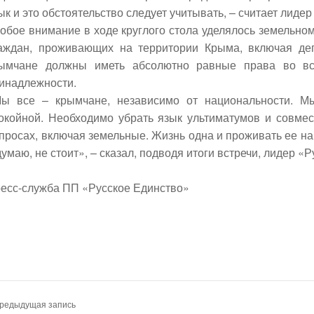
ык и это обстоятельство следует учитывать, – считает лиде
обое внимание в ходе круглого стола уделялось земельно
аждан, проживающих на территории Крыма, включая де
ымчане должны иметь абсолютно равные права во все
инадлежности.
ы все – крымчане, независимо от национальности. М
окойной. Необходимо убрать язык ультиматумов и совмес
просах, включая земельные. Жизнь одна и проживать ее на
думаю, не стоит», – сказал, подводя итоги встречи, лидер «
есс-служба ПП «Русское Единство»
Предыдущая запись