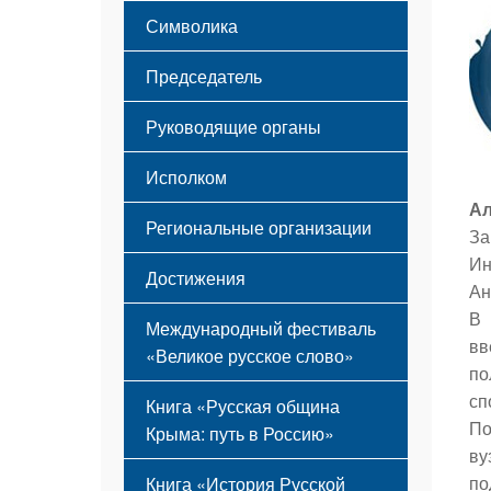
Этапы становления
Символика
Принципы деятельности
Флаг
Структура
Председатель
Герб
Мероприятия
Гимн
Устав
Руководящие органы
Исполком
Ал
Региональные организации
За
Ин
Достижения
Ан
В 
Международный фестиваль
вв
«Великое русское слово»
по
сп
Книга «Русская община
По
Крыма: путь в Россию»
ву
по
Книга «История Русской