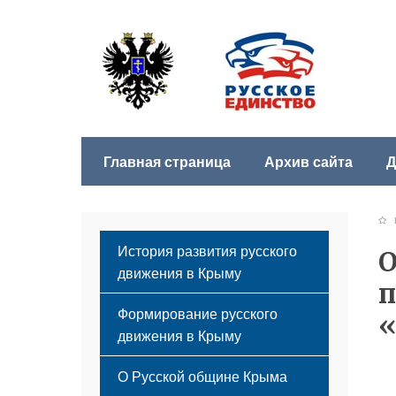
Главная страница
Архив сайта
Д
Б
История развития русского
О
движения в Крыму
п
Формирование русского
«
движения в Крыму
Русский Крым
О Русской общине Крыма