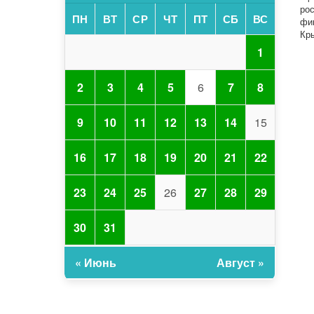
ро
ПН
ВТ
СР
ЧТ
ПТ
СБ
ВС
фи
Кр
1
2
3
4
5
6
7
8
9
10
11
12
13
14
15
16
17
18
19
20
21
22
23
24
25
26
27
28
29
30
31
« Июнь
Август »