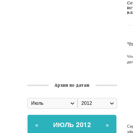
Се
ис
Встреча с активом Ялтинской
вл
организации Русской общины Крыма
Заслуженная награда руководителю
волонтёрской организации
Ильин день: история и значение
Ч
праздника
Чт
Гумпомощь для десантников накануне
де
Дня ВДВ
Архив по датам
ИЮЛЬ 2012
«
»
Се
эф