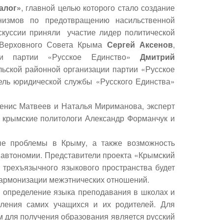
алог»
, главной целью которого стало создание
низмов по предотвращению насильственной
скуссии приняли участие лидер политической
т Верховного Совета Крыма
Сергей Аксенов
,
ции партии «Русское Единство»
Дмитрий
ьской районной организации партии «Русское
тель юридической службы «Русского Единства»
Денис Матвеев и Наталья Мириманова, эксперт
 крымские политологи Александр Форманчук и
ые проблемы в Крыму, а также возможность
 автономии. Представители проекта «Крымский
 трехъязычного языкового пространства будет
 гармонизации межэтнических отношений.
 определение языка преподавания в школах и
ления самих учащихся и их родителей. Для
для получения образования является русский