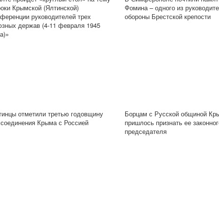
роки Крымской (Ялтинской)
Фомина – одного из руководит
нференции руководителей трех
обороны Брестской крепости
юзных держав (4-11 февраля 1945
а)»
тинцы отметили третью годовщину
Борцам с Русской общиной Кр
ссоединения Крыма с Россией
пришлось признать ее законног
председателя