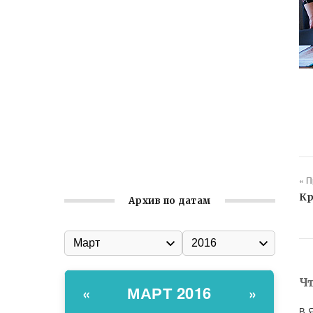
Ильин день: история и значение
праздника
Гумпомощь для десантников накануне
Дня ВДВ
Улица Карла Маркса в Феодосии стала
улицей Соборной
Состоялось собрание
Симферопольской городской
организации Русской общины Крыма
« 
Кр
Архив по датам
Ч
МАРТ 2016
«
»
В 