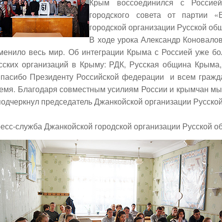
Крым воссоединился с Россией
городского совета от партии «
городской организации Русской о
В ходе урока Александр Коновалов
менило весь мир. Об интеграции Крыма с Россией уже бо
сских организаций в Крыму: РДК, Русская община Крыма,
пасибо Президенту Российской федерации и всем гражда
емя. Благодаря совместным усилиям России и крымчан мы 
подчеркнул председатель Джанкойской организации Русск
есс-служба Джанкойской городской организации Русской 