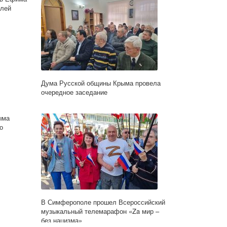
елей
Дума Русской общины Крыма провела
очередное заседание
ыма
о
В Симферополе прошел Всероссийский
музыкальный телемарафон «Za мир –
без нацизма»