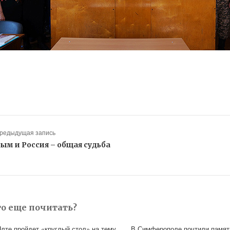
Предыдущая запись
ым и Россия – общая судьба
то еще почитать?
Ялте пройдет «круглый стол» на тему
В Симферополе почтили памя