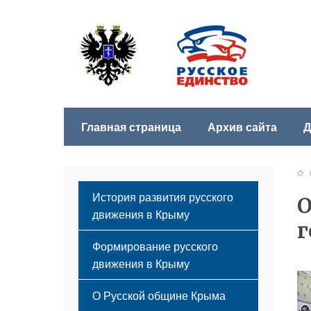
Главная страница
Архив сайта
Д
Б
История развития русского
О
движения в Крыму
г
Формирование русского
движения в Крыму
Русский Крым
О Русской общине Крыма