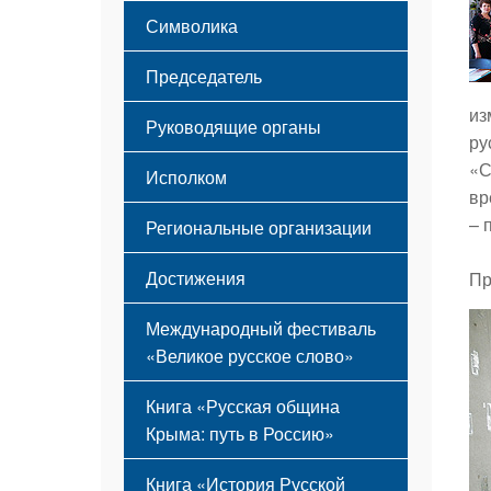
Этапы становления
Символика
Принципы деятельности
Флаг
Структура
Председатель
Герб
Мероприятия
Гимн
Устав
из
Руководящие органы
ру
«С
Исполком
вр
– 
Региональные организации
Достижения
Пр
Международный фестиваль
«Великое русское слово»
Книга «Русская община
Крыма: путь в Россию»
Книга «История Русской