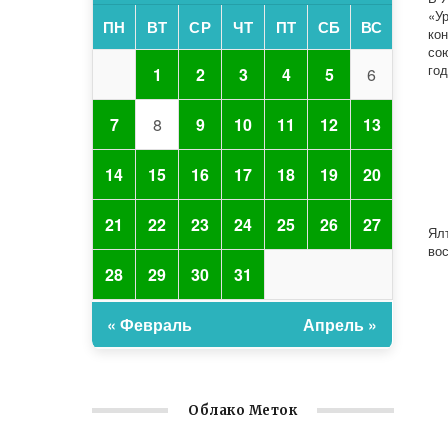
«У
ПН
ВТ
СР
ЧТ
ПТ
СБ
ВС
ко
со
год
1
2
3
4
5
6
7
8
9
10
11
12
13
14
15
16
17
18
19
20
21
22
23
24
25
26
27
Ял
во
28
29
30
31
« Февраль
Апрель »
Облако Меток