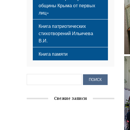
общины Крыма от первых
лиц»
Книга патриотических
стихотворений Ильичева
В.И.
Книга памяти
Свежие записи
Заслуженная награда руководителю
волонтёрской организации