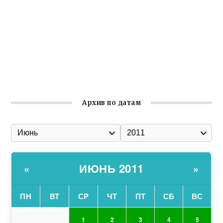
Гумпомощь для десантников накануне Дня ВДВ
Улица Карла Маркса в Феодосии стала улицей
Соборной
Состоялось собрание Симферопольской городской
организации Русской общины Крыма
Архив по датам
ИЮНЬ 2011
«
»
ПН
ВТ
СР
ЧТ
ПТ
СБ
ВС
1
2
3
4
5