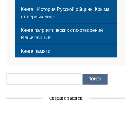
Книга «История Русской общины Крыма
от первых лиц»
Книга патриотических стихотворений
Ильичева В.И.
Книга памяти
Свежие записи
Заслуженная награда руководителю волонтёрской
организации
Ильин день: история и значение праздника