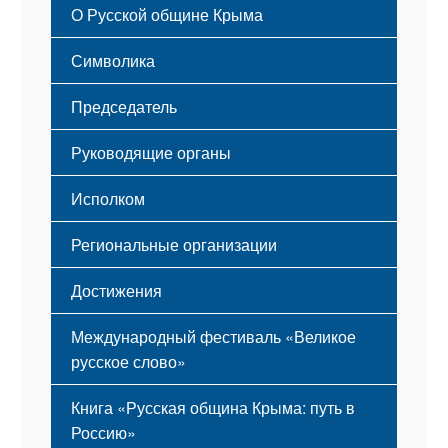
О Русской общине Крыма
Этапы становления
Символика
Принципы деятельности
Флаг
Структура
Председатель
Герб
Мероприятия
Гимн
Устав
Руководящие органы
Исполком
Региональные организации
Достижения
Международный фестиваль «Великое
русское слово»
Книга «Русская община Крыма: путь в
Россию»