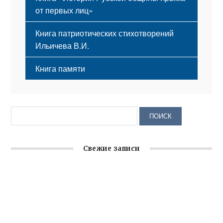
от первых лиц»
Книга патриотических стихотворений
Ильичева В.И.
Книга памяти
Свежие записи
Заслуженная награда руководителю волонтёрской
организации
Ильин день: история и значение праздника
Гумпомощь для десантников накануне Дня ВДВ