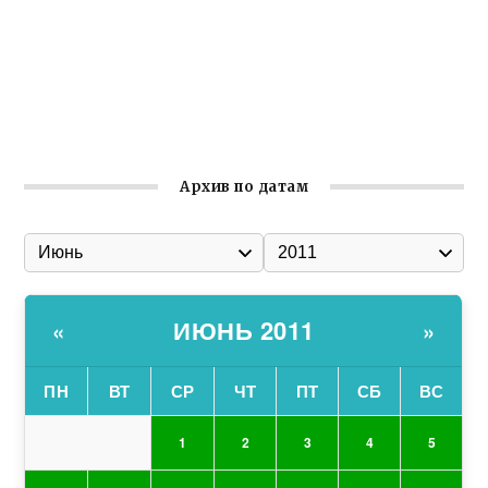
Улица Карла Маркса в Феодосии стала улицей
Соборной
Состоялось собрание Симферопольской городской
организации Русской общины Крыма
Архив по датам
ИЮНЬ 2011
«
»
ПН
ВТ
СР
ЧТ
ПТ
СБ
ВС
1
2
3
4
5