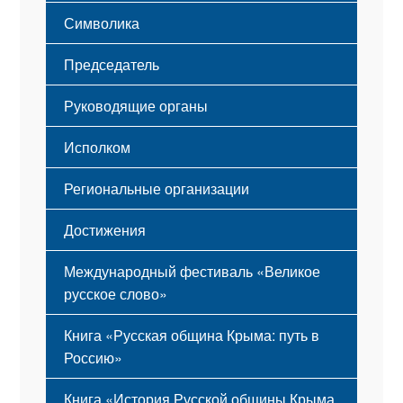
Этапы становления
Символика
Принципы деятельности
Флаг
Структура
Председатель
Герб
Мероприятия
Гимн
Устав
Руководящие органы
Исполком
Региональные организации
Достижения
Международный фестиваль «Великое
русское слово»
Книга «Русская община Крыма: путь в
Россию»
Книга «История Русской общины Крыма