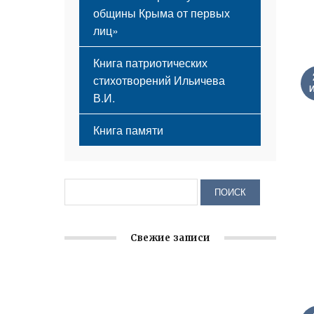
общины Крыма от первых
лиц»
Книга патриотических
стихотворений Ильичева
В.И.
Книга памяти
Свежие записи
Заслуженная награда руководителю
волонтёрской организации