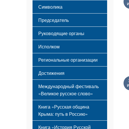
Этапы становления
Символика
Принципы деятельности
Флаг
Структура
Председатель
Герб
Мероприятия
Гимн
Устав
Руководящие органы
Исполком
Региональные организации
Достижения
Международный фестиваль
«Великое русское слово»
Книга «Русская община
Крыма: путь в Россию»
Книга «История Русской