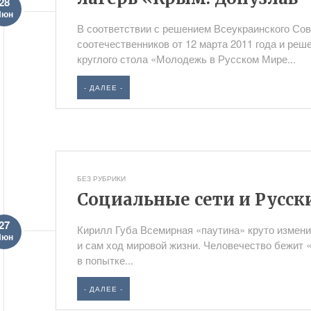
28
Июн
В соответствии с решением Всеукраинского Со
соотечественников от 12 марта 2011 года и ре
круглого стола «Молодежь в Русском Мире...
- ДАЛЕЕ -
БЕЗ РУБРИКИ
Социальные сети и Русс
27
Кирилл Губа Всемирная «паутина» круто измен
Июн
и сам ход мировой жизни. Человечество бежит 
в попытке...
- ДАЛЕЕ -