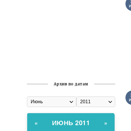
Ильин день: история и значение
праздника
Гумпомощь для десантников накануне
Дня ВДВ
Улица Карла Маркса в Феодосии стала
улицей Соборной
Состоялось собрание
Симферопольской городской
организации Русской общины Крыма
Архив по датам
ИЮНЬ 2011
«
»