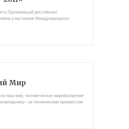
вета Организаций российских
шением участников Международного
кий Мир
ила наш мир, человеческое мировоззрение
«вприпрыжку» за техническим прогрессом