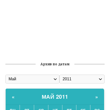
организации
Ильин день: история и значение праздника
Гумпомощь для десантников накануне Дня ВДВ
Улица Карла Маркса в Феодосии стала улицей
Соборной
Состоялось собрание Симферопольской городской
организации Русской общины Крыма
Архив по датам
МАЙ 2011
«
»