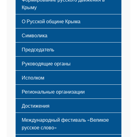
Крыму
Русский Крым
О Русской общине Крыма
Этапы становления
Символика
Принципы деятельности
Флаг
Структура
Председатель
Герб
Мероприятия
Гимн
Устав
Руководящие органы
Исполком
Региональные организации
Достижения
Международный фестиваль «Великое
русское слово»