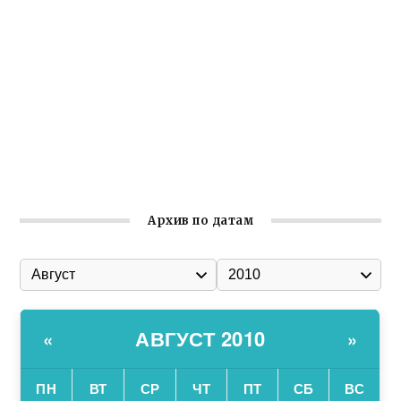
реализует проект «С чего начинается Родина»
Встреча с активом Ялтинской организации Русской
общины Крыма
Заслуженная награда руководителю волонтёрской
организации
Ильин день: история и значение праздника
Гумпомощь для десантников накануне Дня ВДВ
Архив по датам
АВГУСТ 2010
«
»
ПН
ВТ
СР
ЧТ
ПТ
СБ
ВС