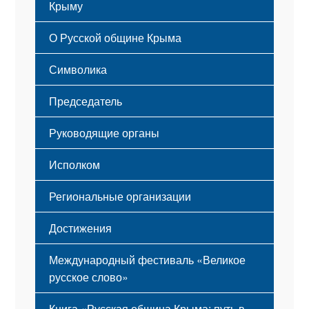
Крыму
Русский Крым
О Русской общине Крыма
Этапы становления
Символика
Принципы деятельности
Флаг
Структура
Председатель
Герб
Мероприятия
Гимн
Устав
Руководящие органы
Исполком
Региональные организации
Достижения
Международный фестиваль «Великое
русское слово»
Книга «Русская община Крыма: путь в