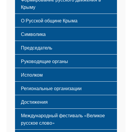
Крыму
Русский Крым
О Русской общине Крыма
Этапы становления
Символика
Принципы деятельности
Флаг
Структура
Председатель
Герб
Мероприятия
Гимн
Устав
Руководящие органы
Исполком
Региональные организации
Достижения
Международный фестиваль «Великое
русское слово»