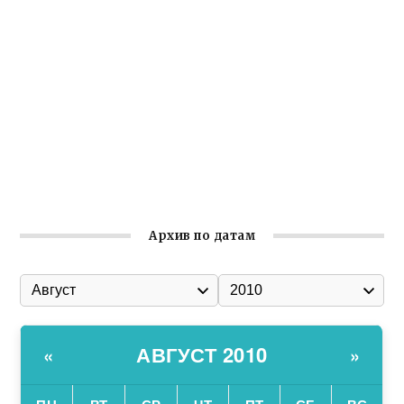
реализует проект «С чего начинается Родина»
Встреча с активом Ялтинской организации Русской
общины Крыма
Заслуженная награда руководителю волонтёрской
организации
Ильин день: история и значение праздника
Гумпомощь для десантников накануне Дня ВДВ
Архив по датам
АВГУСТ 2010
«
»