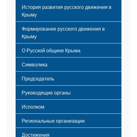
История развития русского движения в
Крыму
Формирование русского движения в
Крыму
Русский Крым
О Русской общине Крыма
Этапы становления
Символика
Принципы деятельности
Флаг
Структура
Председатель
Герб
Мероприятия
Гимн
Устав
Руководящие органы
Исполком
Региональные организации
Достижения