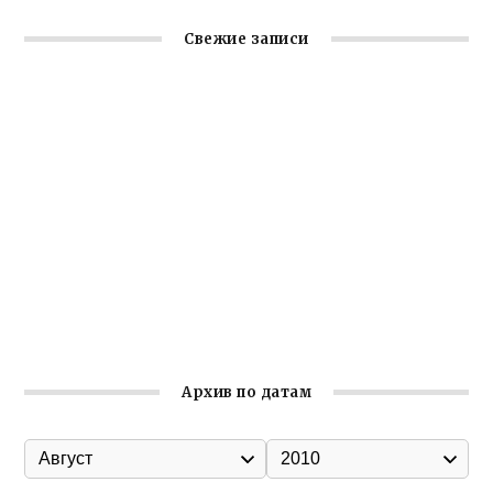
Свежие записи
Крымское отделение «Ассамблеи народов России»
реализует проект «С чего начинается Родина»
Встреча с активом Ялтинской организации Русской
общины Крыма
Заслуженная награда руководителю волонтёрской
организации
Ильин день: история и значение праздника
Гумпомощь для десантников накануне Дня ВДВ
Архив по датам