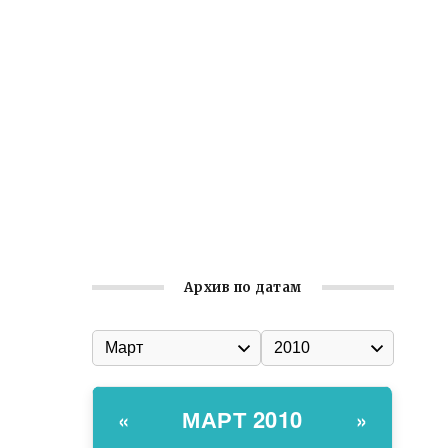
Ильин день: история и значение
праздника
Гумпомощь для десантников накануне
Дня ВДВ
Улица Карла Маркса в Феодосии стала
улицей Соборной
Состоялось собрание
Симферопольской городской
организации Русской общины Крыма
Архив по датам
МАРТ 2010
«
»