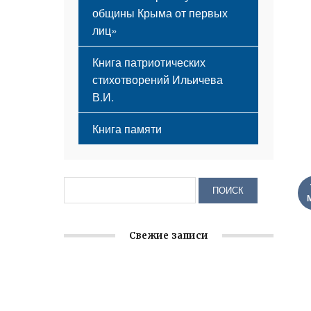
общины Крыма от первых
лиц»
Книга патриотических
стихотворений Ильичева
В.И.
Книга памяти
Свежие записи
Заслуженная награда руководителю
волонтёрской организации