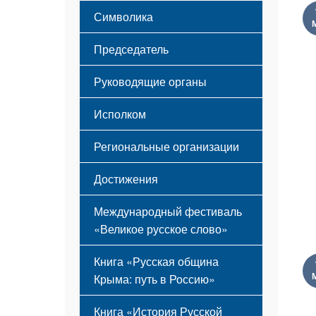
Этапы становления
Символика
Принципы деятельности
Флаг
Структура
Председатель
Герб
Мероприятия
Гимн
Устав
Руководящие органы
Исполком
Региональные организации
Достижения
Международный фестиваль
«Великое русское слово»
Книга «Русская община
Крыма: путь в Россию»
Книга «История Русской