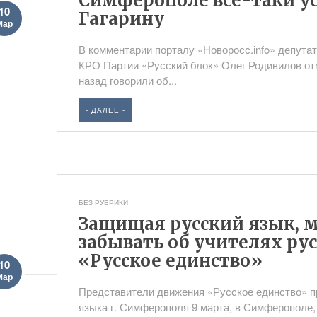
Симферополе все-таки у
10
Гагарину
Мар
В комментарии порталу «Новоросс.info» депута
КРО Партии «Русский блок» Олег Родивилов от
назад говорили об...
- ДАЛЕЕ -
БЕЗ РУБРИКИ
Защищая русский язык, 
забывать об учителях ру
«Русское единство»
10
Мар
Представители движения «Русское единство» п
языка г. Симферополя 9 марта, в Симферополе,