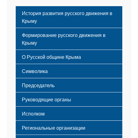
История развития русского движения в
Крыму
Формирование русского движения в
Крыму
Русский Крым
О Русской общине Крыма
Этапы становления
Символика
Принципы деятельности
Флаг
Структура
Председатель
Герб
Мероприятия
Гимн
Устав
Руководящие органы
Исполком
Региональные организации