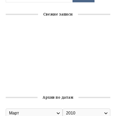
Свежие записи
Заслуженная награда руководителю волонтёрской
организации
Ильин день: история и значение праздника
Гумпомощь для десантников накануне Дня ВДВ
Улица Карла Маркса в Феодосии стала улицей
Соборной
Состоялось собрание Симферопольской городской
организации Русской общины Крыма
Архив по датам