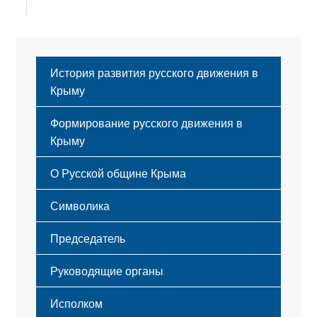
История развития русского движения в
Крыму
Формирование русского движения в
Крыму
Русский Крым
О Русской общине Крыма
Этапы становления
Символика
Принципы деятельности
Флаг
Структура
Председатель
Герб
Мероприятия
Гимн
Устав
Руководящие органы
Исполком