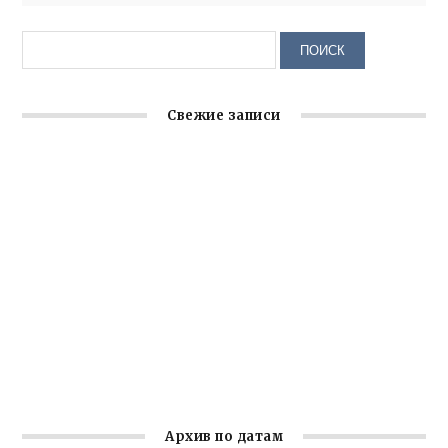
Свежие записи
Заслуженная награда руководителю волонтёрской
организации
Ильин день: история и значение праздника
Гумпомощь для десантников накануне Дня ВДВ
Улица Карла Маркса в Феодосии стала улицей
Соборной
Состоялось собрание Симферопольской городской
организации Русской общины Крыма
Архив по датам