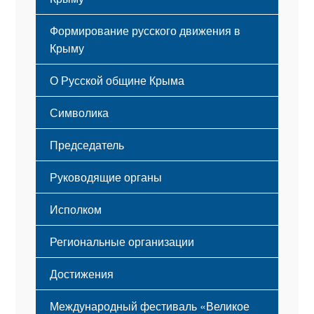
Формирование русского движения в
Крыму
Русский Крым
О Русской общине Крыма
Этапы становления
Символика
Принципы деятельности
Флаг
Структура
Председатель
Герб
Мероприятия
Гимн
Устав
Руководящие органы
Исполком
Региональные организации
Достижения
Международный фестиваль «Великое