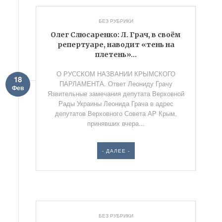
БЕЗ РУБРИКИ
Олег Слюсаренко: Л. Грач, в своём
репертуаре, наводит «тень на
плетень»…
О РУССКОМ НАЗВАНИИ КРЫМСКОГО
18
ПАРЛАМЕНТА. Ответ Леониду Грачу
Фев
Язвительные замечания депутата Верховной
Рады Украины Леонида Грача в адрес
депутатов Верховного Совета АР Крым,
принявших вчера...
- ДАЛЕЕ -
БЕЗ РУБРИКИ