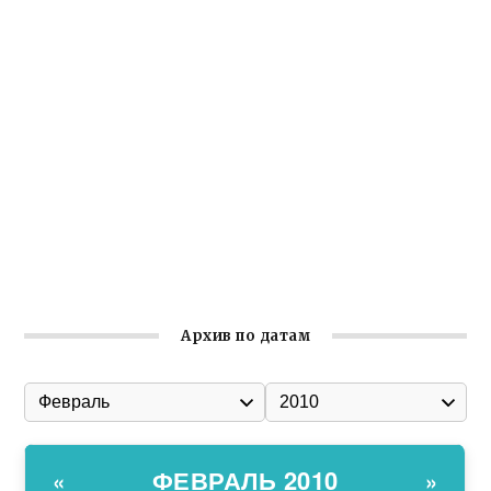
Заслуженная награда руководителю волонтёрской
организации
Ильин день: история и значение праздника
Гумпомощь для десантников накануне Дня ВДВ
Улица Карла Маркса в Феодосии стала улицей
Соборной
Состоялось собрание Симферопольской городской
организации Русской общины Крыма
Архив по датам
ФЕВРАЛЬ 2010
«
»