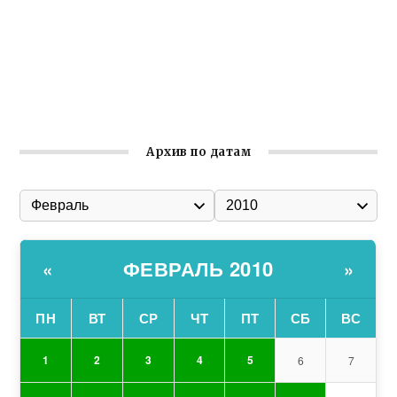
Улица Карла Маркса в Феодосии стала улицей
Соборной
Состоялось собрание Симферопольской городской
организации Русской общины Крыма
Архив по датам
ФЕВРАЛЬ 2010
«
»
ПН
ВТ
СР
ЧТ
ПТ
СБ
ВС
1
2
3
4
5
6
7