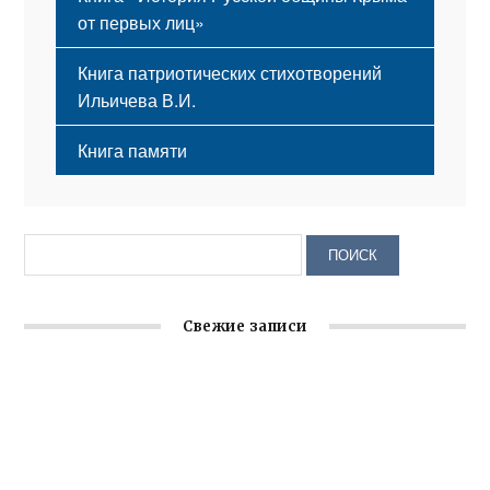
от первых лиц»
Книга патриотических стихотворений
Ильичева В.И.
Книга памяти
Свежие записи
Заслуженная награда руководителю волонтёрской
организации
Ильин день: история и значение праздника
Гумпомощь для десантников накануне Дня ВДВ