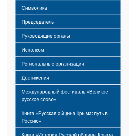
Этапы становления
Символика
Принципы деятельности
Флаг
Структура
Председатель
Герб
Мероприятия
Гимн
Устав
Руководящие органы
Исполком
Региональные организации
Достижения
Международный фестиваль «Великое
русское слово»
Книга «Русская община Крыма: путь в
Россию»
Книга «История Русской общины Крыма