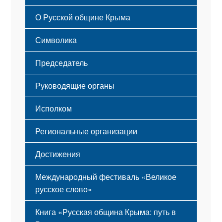
Русский Крым
О Русской общине Крыма
Этапы становления
Символика
Принципы деятельности
Флаг
Структура
Председатель
Герб
Мероприятия
Гимн
Устав
Руководящие органы
Исполком
Региональные организации
Достижения
Международный фестиваль «Великое
русское слово»
Книга «Русская община Крыма: путь в