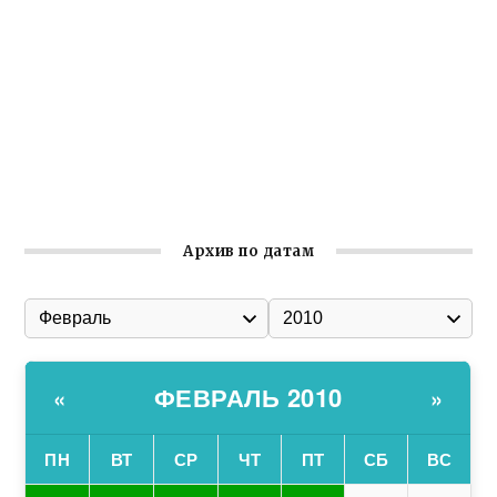
Ильин день: история и значение праздника
Гумпомощь для десантников накануне Дня ВДВ
Улица Карла Маркса в Феодосии стала улицей
Соборной
Состоялось собрание Симферопольской городской
организации Русской общины Крыма
Архив по датам
ФЕВРАЛЬ 2010
«
»
ПН
ВТ
СР
ЧТ
ПТ
СБ
ВС