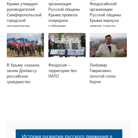
Крыма утвердил
организация
Феодосийской
руководителей
Русской общины
организации
Симферопольской
Крыма провела
Русской общины
городской
очередное
Крыма вернула
организации
собрание
землю городу
Общины
В Крыму сказали,
Феодосия –
Любомир
зачем Донбассу
территория без
Гаврисевич:
российское
НАТО
золотой голос
гражданство
Керчи
История развития русского движения в