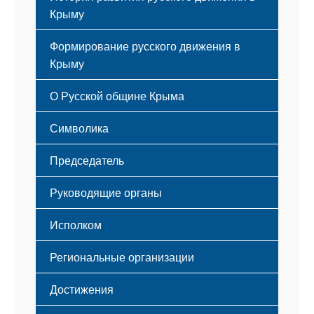
Крыму
Формирование русского движения в
Крыму
Русский Крым
О Русской общине Крыма
Этапы становления
Символика
Принципы деятельности
Флаг
Структура
Председатель
Герб
Мероприятия
Гимн
Устав
Руководящие органы
Исполком
Региональные организации
Достижения