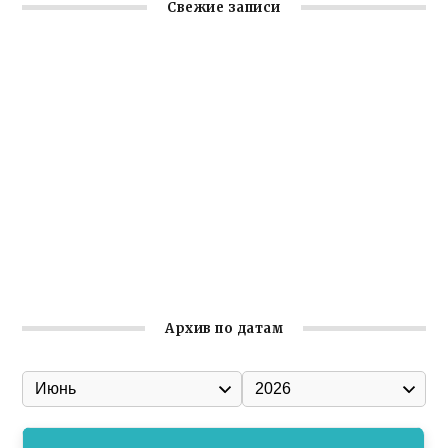
Свежие записи
Крымское отделение «Ассамблеи народов России»
реализует проект «С чего начинается Родина»
Встреча с активом Ялтинской организации Русской
общины Крыма
Заслуженная награда руководителю волонтёрской
организации
Ильин день: история и значение праздника
Гумпомощь для десантников накануне Дня ВДВ
Архив по датам