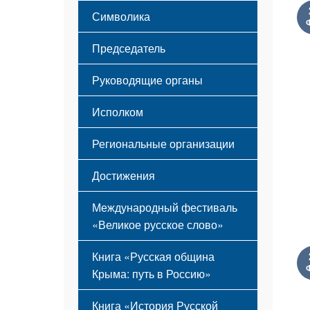
Этапы становления
Символика
Принципы деятельности
Флаг
Структура
Председатель
Герб
Мероприятия
Гимн
Устав
Руководящие органы
Исполком
Региональные организации
Достижения
Международный фестиваль
«Великое русское слово»
Книга «Русская община
Крыма: путь в Россию»
Книга «История Русской