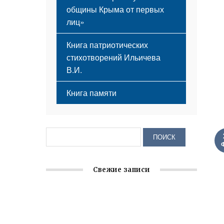
общины Крыма от первых
лиц»
Книга патриотических
стихотворений Ильичева
В.И.
Книга памяти
Свежие записи
Заслуженная награда руководителю
волонтёрской организации