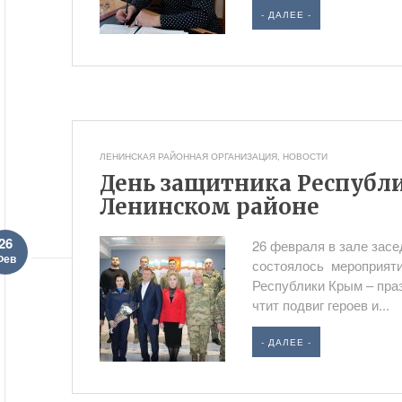
- ДАЛЕЕ -
ЛЕНИНСКАЯ РАЙОННАЯ ОРГАНИЗАЦИЯ
,
НОВОСТИ
День защитника Республ
Ленинском районе
26
26 февраля в зале зас
Фев
состоялось мероприяти
Республики Крым – праз
чтит подвиг героев и...
- ДАЛЕЕ -