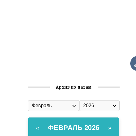
Ильин день: история и значение
праздника
Гумпомощь для десантников накануне
Дня ВДВ
Улица Карла Маркса в Феодосии стала
улицей Соборной
Состоялось собрание
Симферопольской городской
организации Русской общины Крыма
Архив по датам
ФЕВРАЛЬ 2026
«
»