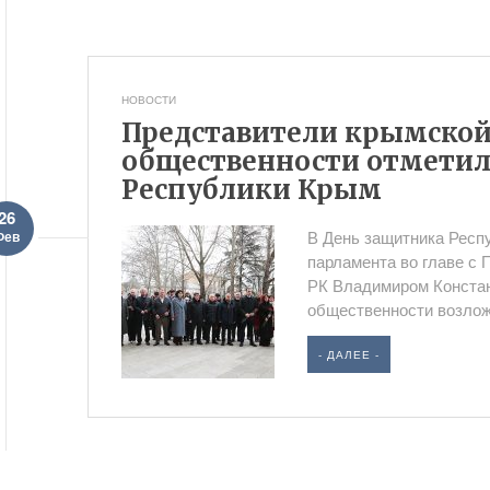
НОВОСТИ
Представители крымской
общественности отметил
Республики Крым
26
В День защитника Респ
Фев
парламента во главе с
РК Владимиром Конста
общественности возложи
- ДАЛЕЕ -