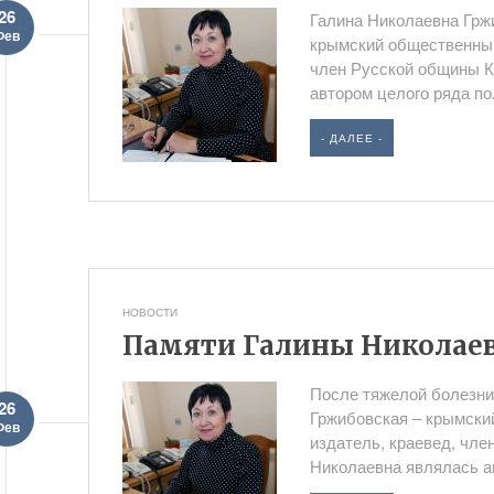
26
Галина Николаевна Гржи
Фев
крымский общественный 
член Русской общины К
автором целого ряда по
- ДАЛЕЕ -
НОВОСТИ
Памяти Галины Николае
После тяжелой болезни
26
Гржибовская – крымски
Фев
издатель, краевед, чл
Николаевна являлась ав