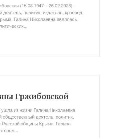
бовская (15.08.1947 – 26.02.2026) –
деятель, политик, издатель, краевед,
рыма. Галина Николаевна являлась
литических...
вны Гржибовской
 ушла из жизни Галина Николаевна
й общественный деятель, политик,
ен Русской общины Крыма. Галина
тором...