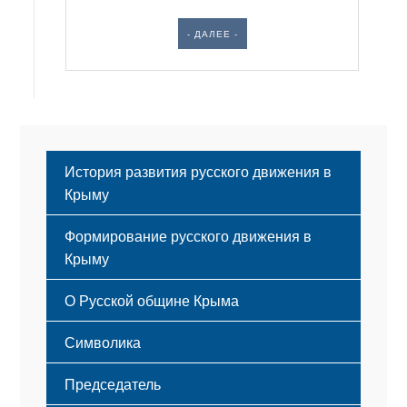
- ДАЛЕЕ -
История развития русского движения в
Крыму
Формирование русского движения в
Крыму
Русский Крым
О Русской общине Крыма
Этапы становления
Символика
Принципы деятельности
Флаг
Структура
Председатель
Герб
Мероприятия