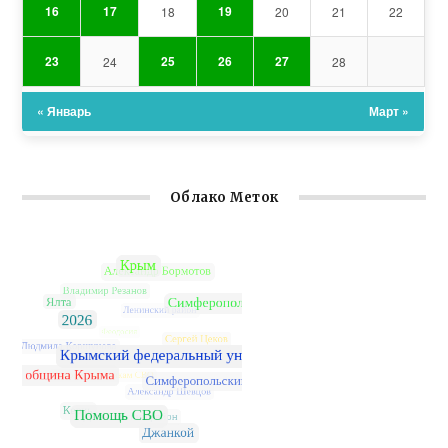
16
17
19
18
20
21
22
23
25
26
27
24
28
« Январь
Март »
Облако Меток