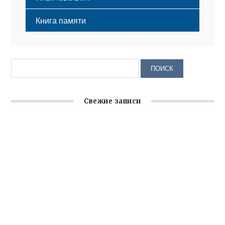
Книга памяти
Свежие записи
Заслуженная награда руководителю волонтёрской
организации
Ильин день: история и значение праздника
Гумпомощь для десантников накануне Дня ВДВ
Улица Карла Маркса в Феодосии стала улицей
Соборной
Состоялось собрание Симферопольской городской