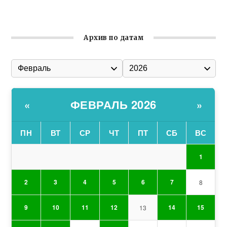
организации Русской общины Крыма
Архив по датам
ФЕВРАЛЬ 2026
«
»
ПН
ВТ
СР
ЧТ
ПТ
СБ
ВС
1
2
3
4
5
6
7
8
9
10
11
12
14
15
13