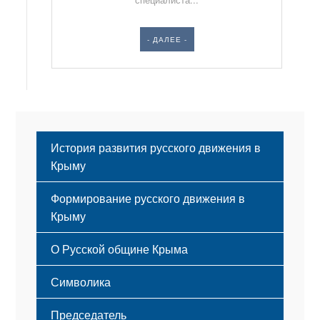
- ДАЛЕЕ -
История развития русского движения в
Крыму
Формирование русского движения в
Крыму
Русский Крым
О Русской общине Крыма
Этапы становления
Символика
Принципы деятельности
Флаг
Структура
Председатель
Герб