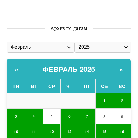
Улица Карла Маркса в Феодосии стала улицей
Соборной
Архив по датам
ФЕВРАЛЬ 2025
«
»
ПН
ВТ
СР
ЧТ
ПТ
СБ
ВС
1
2
3
4
6
7
5
8
9
10
11
12
13
14
15
16