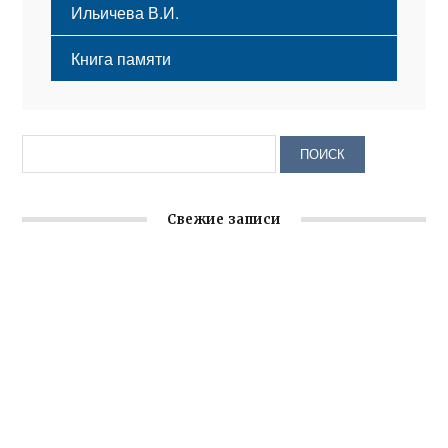
Ильичева В.И.
Книга памяти
Свежие записи
Крымское отделение «Ассамблеи народов России»
реализует проект «С чего начинается Родина»
Заслуженная награда руководителю волонтёрской
организации
Ильин день: история и значение праздника
Гумпомощь для десантников накануне Дня ВДВ