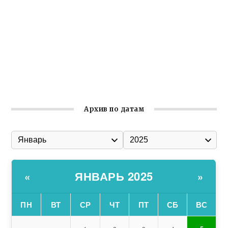
Встреча с активом Ялтинской организации Русской
общины Крыма
Заслуженная награда руководителю волонтёрской
организации
Ильин день: история и значение праздника
Гумпомощь для десантников накануне Дня ВДВ
Архив по датам
ЯНВАРЬ 2025
«
»
ПН
ВТ
СР
ЧТ
ПТ
СБ
ВС