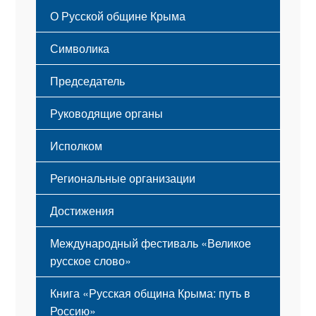
Русский Крым
О Русской общине Крыма
Этапы становления
Символика
Принципы деятельности
Флаг
Структура
Председатель
Герб
Мероприятия
Гимн
Устав
Руководящие органы
Исполком
Региональные организации
Достижения
Международный фестиваль «Великое
русское слово»
Книга «Русская община Крыма: путь в
Россию»