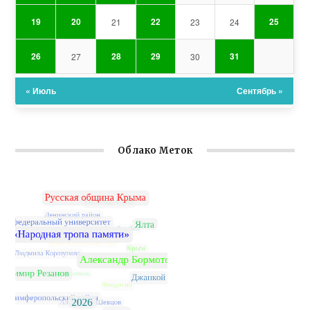
19
20
22
25
21
23
24
26
28
29
31
27
30
« Июль
Сентябрь »
Облако Меток