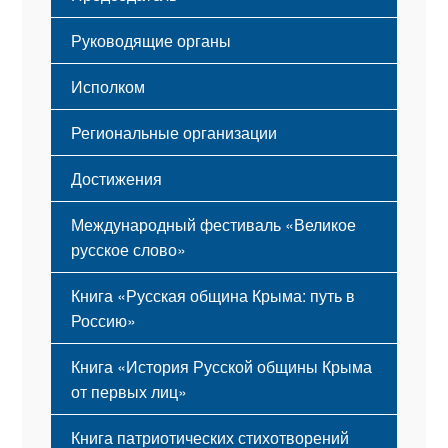
Мероприятия
Гимн
Устав
Руководящие органы
Исполком
Региональные организации
Достижения
Международный фестиваль «Великое
русское слово»
Книга «Русская община Крыма: путь в
Россию»
Книга «История Русской общины Крыма
от первых лиц»
Книга патриотических стихотворений