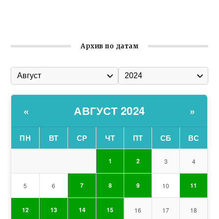
Состоялось собрание Симферопольской городской
организации Русской общины Крыма
Архив по датам
АВГУСТ 2024
«
»
ПН
ВТ
СР
ЧТ
ПТ
СБ
ВС
1
2
3
4
7
8
9
11
5
6
10
12
13
14
15
16
17
18