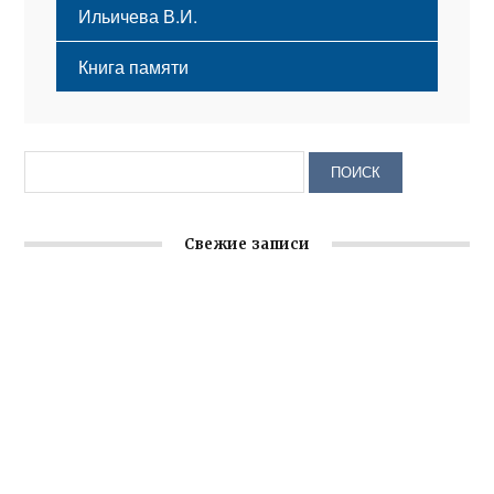
Ильичева В.И.
Книга памяти
Свежие записи
Заслуженная награда руководителю волонтёрской
организации
Ильин день: история и значение праздника
Гумпомощь для десантников накануне Дня ВДВ
Улица Карла Маркса в Феодосии стала улицей
Соборной