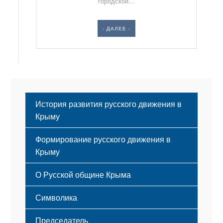
городской...
- ДАЛЕЕ -
История развития русского движения в
Крыму
Формирование русского движения в
Крыму
Русский Крым
О Русской общине Крыма
Этапы становления
Символика
Принципы деятельности
Флаг
Структура
Председатель
Герб