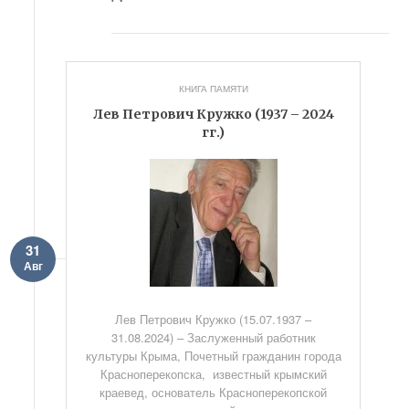
КНИГА ПАМЯТИ
Лев Петрович Кружко (1937 – 2024
гг.)
31
Авг
Лев Петрович Кружко (15.07.1937 –
31.08.2024) – Заслуженный работник
культуры Крыма, Почетный гражданин города
Красноперекопска, известный крымский
краевед, основатель Красноперекопской