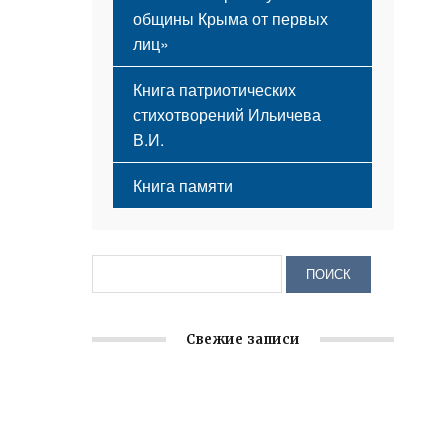
общины Крыма от первых
лиц»
Книга патриотических
стихотворений Ильичева
В.И.
Книга памяти
Свежие записи
Заслуженная награда руководителю
волонтёрской организации