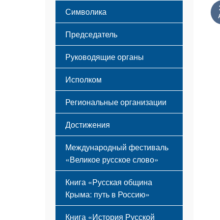
Этапы становления
Символика
Принципы деятельности
Флаг
Структура
Председатель
Герб
Мероприятия
Гимн
Устав
Руководящие органы
Исполком
Региональные организации
Достижения
Международный фестиваль
«Великое русское слово»
Книга «Русская община
Крыма: путь в Россию»
Книга «История Русской