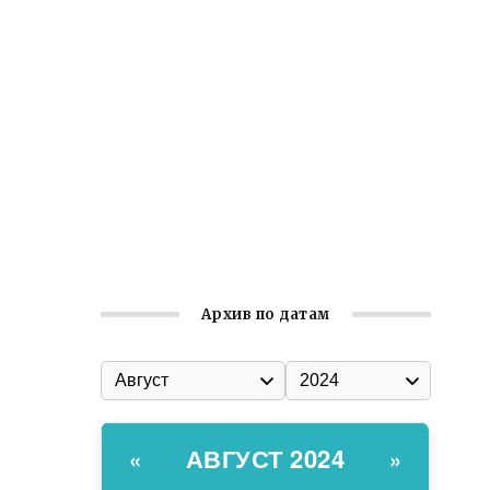
Ильин день: история и значение
праздника
Гумпомощь для десантников накануне
Дня ВДВ
Улица Карла Маркса в Феодосии стала
улицей Соборной
Состоялось собрание
Симферопольской городской
организации Русской общины Крыма
Архив по датам
АВГУСТ 2024
«
»