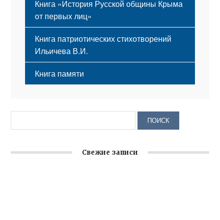
Книга «История Русской общины Крыма
от первых лиц»
Книга патриотических стихотворений
Ильичева В.И.
Книга памяти
Свежие записи
Крымское отделение «Ассамблеи народов России»
реализует проект «С чего начинается Родина»
Встреча с активом Ялтинской организации Русской