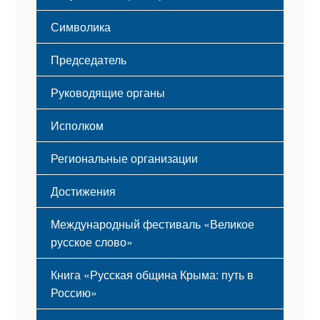
Этапы становления
Символика
Принципы деятельности
Флаг
Структура
Председатель
Герб
Мероприятия
Гимн
Устав
Руководящие органы
Исполком
Региональные организации
Достижения
Международный фестиваль «Великое
русское слово»
Книга «Русская община Крыма: путь в
Россию»