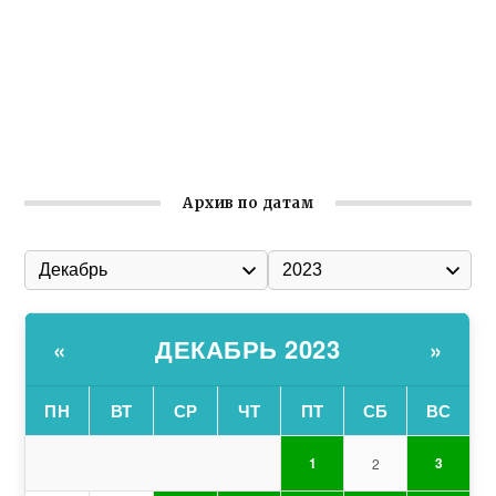
общины Крыма
Заслуженная награда руководителю волонтёрской
организации
Ильин день: история и значение праздника
Гумпомощь для десантников накануне Дня ВДВ
Архив по датам
ДЕКАБРЬ 2023
«
»
ПН
ВТ
СР
ЧТ
ПТ
СБ
ВС
1
3
2