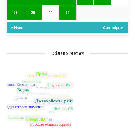
28
29
31
30
« Июль
Сентябрь »
Облако Меток