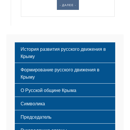
- ДАЛЕЕ -
История развития русского движения в
Крыму
Формирование русского движения в
Крыму
Русский Крым
О Русской общине Крыма
Этапы становления
Символика
Принципы деятельности
Флаг
Структура
Председатель
Герб
Мероприятия
Гимн
Устав