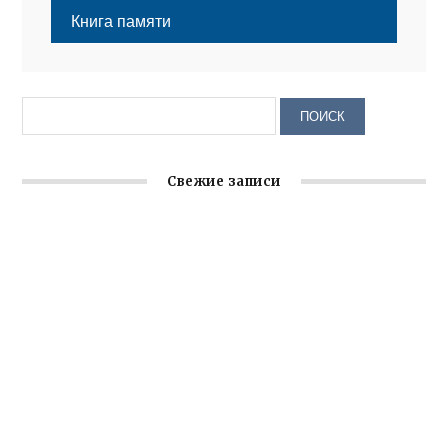
Книга памяти
Свежие записи
Заслуженная награда руководителю волонтёрской
организации
Ильин день: история и значение праздника
Гумпомощь для десантников накануне Дня ВДВ
Улица Карла Маркса в Феодосии стала улицей
Соборной
Состоялось собрание Симферопольской городской
организации Русской общины Крыма