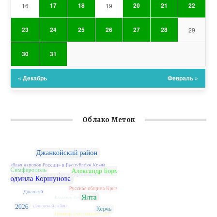
17
18
20
21
22
16
19
23
24
25
26
27
28
29
30
31
« Декабрь
Февраль »
Облако Меток