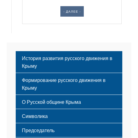
- ДАЛЕЕ -
История развития русского движения в
Крыму
Формирование русского движения в
Крыму
Русский Крым
О Русской общине Крыма
Этапы становления
Символика
Принципы деятельности
Флаг
Структура
Председатель
Герб
Мероприятия