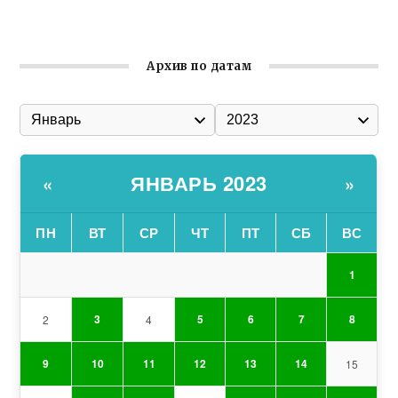
Гумпомощь для десантников накануне Дня ВДВ
Архив по датам
ЯНВАРЬ 2023
«
»
ПН
ВТ
СР
ЧТ
ПТ
СБ
ВС
1
3
5
6
7
8
2
4
9
10
11
12
13
14
15