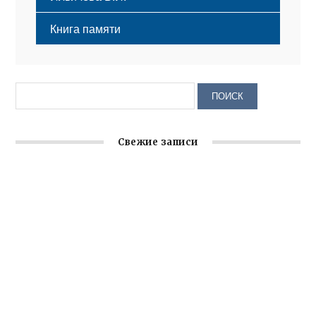
Книга памяти
Свежие записи
Крымское отделение «Ассамблеи народов России»
реализует проект «С чего начинается Родина»
Встреча с активом Ялтинской организации Русской
общины Крыма
Заслуженная награда руководителю волонтёрской
организации
Ильин день: история и значение праздника