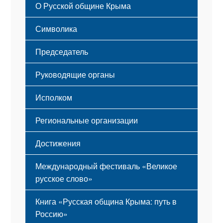
О Русской общине Крыма
Этапы становления
Символика
Принципы деятельности
Флаг
Структура
Председатель
Герб
Мероприятия
Гимн
Устав
Руководящие органы
Исполком
Региональные организации
Достижения
Международный фестиваль «Великое
русское слово»
Книга «Русская община Крыма: путь в
Россию»