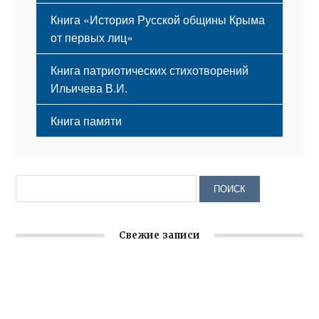
Книга «История Русской общины Крыма
от первых лиц»
Книга патриотических стихотворений
Ильичева В.И.
Книга памяти
Свежие записи
Заслуженная награда руководителю волонтёрской
организации
Ильин день: история и значение праздника