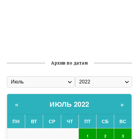
Гумпомощь для десантников накануне Дня ВДВ
Улица Карла Маркса в Феодосии стала улицей
Соборной
Состоялось собрание Симферопольской городской
организации Русской общины Крыма
Архив по датам
ИЮЛЬ 2022
«
»
ПН
ВТ
СР
ЧТ
ПТ
СБ
ВС
1
2
3