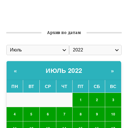
Ильин день: история и значение праздника
Гумпомощь для десантников накануне Дня ВДВ
Архив по датам
ИЮЛЬ 2022
«
»
ПН
ВТ
СР
ЧТ
ПТ
СБ
ВС
1
2
3
4
5
6
7
8
9
10