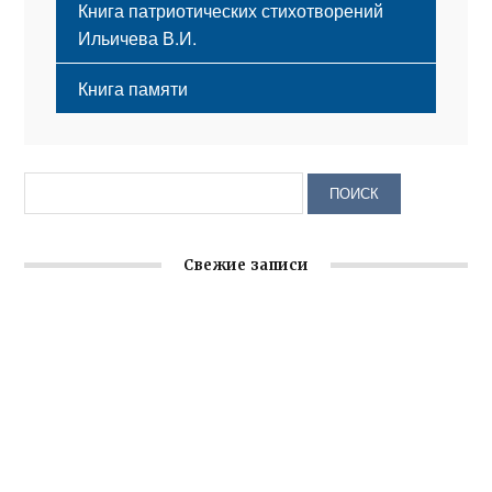
Книга патриотических стихотворений
Ильичева В.И.
Книга памяти
Свежие записи
Крымское отделение «Ассамблеи народов России»
реализует проект «С чего начинается Родина»
Встреча с активом Ялтинской организации Русской
общины Крыма
Заслуженная награда руководителю волонтёрской
организации