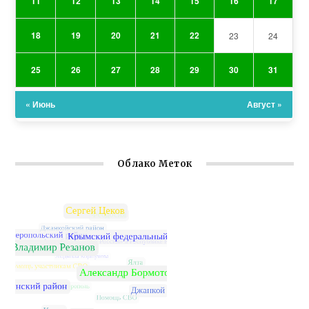
11
12
13
14
15
16
17
18
19
20
21
22
23
24
25
26
27
28
29
30
31
« Июнь
Август »
Облако Меток