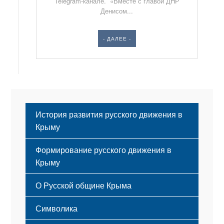
Telegram-канале. «Вместе с главой ДНР
Денисом...
- ДАЛЕЕ -
История развития русского движения в
Крыму
Формирование русского движения в
Крыму
Русский Крым
О Русской общине Крыма
Этапы становления
Символика
Принципы деятельности
Флаг
Структура