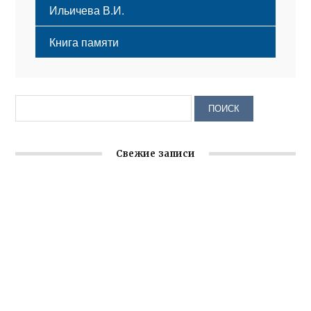
Ильичева В.И.
Книга памяти
Свежие записи
Заслуженная награда руководителю волонтёрской
организации
Ильин день: история и значение праздника
Гумпомощь для десантников накануне Дня ВДВ
Улица Карла Маркса в Феодосии стала улицей
Соборной