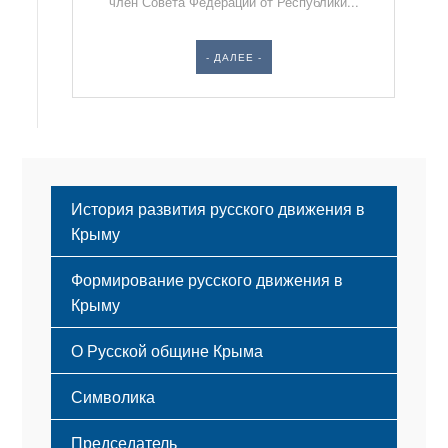
член Совета Федерации от Республики...
- ДАЛЕЕ -
История развития русского движения в
Крыму
Формирование русского движения в
Крыму
Русский Крым
О Русской общине Крыма
Этапы становления
Символика
Принципы деятельности
Флаг
Структура
Председатель
Герб