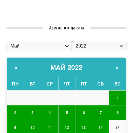
Состоялось собрание Симферопольской городской
организации Русской общины Крыма
Архив по датам
МАЙ 2022
«
»
ПН
ВТ
СР
ЧТ
ПТ
СБ
ВС
1
2
3
4
5
6
7
8
9
10
11
12
13
14
15