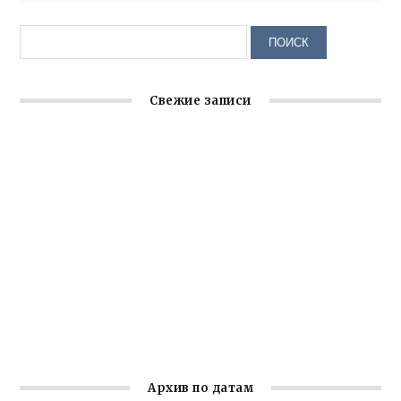
Свежие записи
Крымское отделение «Ассамблеи народов России»
реализует проект «С чего начинается Родина»
Встреча с активом Ялтинской организации Русской
общины Крыма
Заслуженная награда руководителю волонтёрской
организации
Ильин день: история и значение праздника
Гумпомощь для десантников накануне Дня ВДВ
Архив по датам