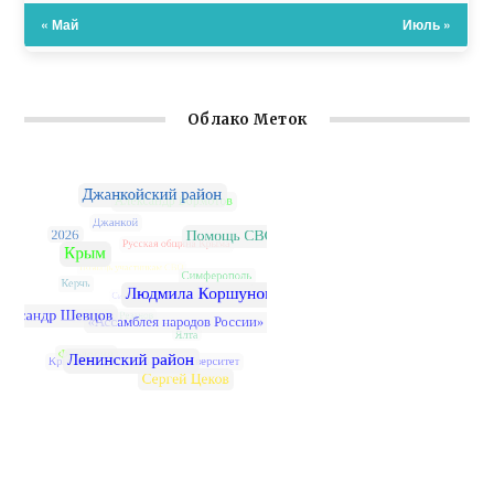
« Май
Июль »
Облако Меток