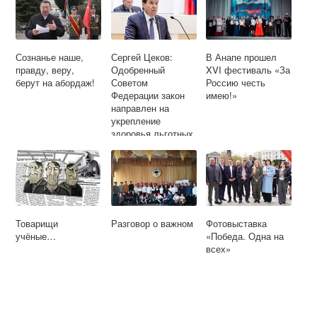
Сознанье наше,
Сергей Цеков:
В Анапе прошел
правду, веру,
Одобренный
XVI фестиваль «За
берут на абордаж!
Советом
Россию честь
Федерации закон
имею!»
направлен на
укрепление
здоровья льготных
категорий
российских
граждан,
проживающих в
Абхазии
Товарищи
Разговор о важном
Фотовыставка
учёные…
«Победа. Одна на
всех»