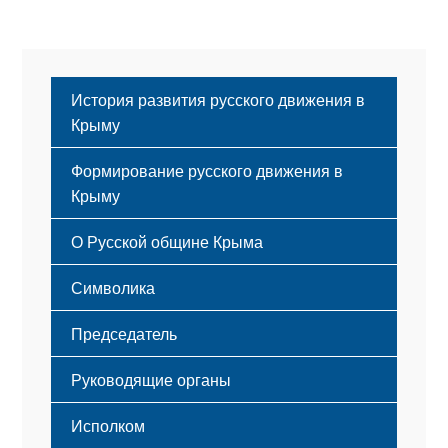
История развития русского движения в
Крыму
Формирование русского движения в
Крыму
Русский Крым
О Русской общине Крыма
Этапы становления
Символика
Принципы деятельности
Флаг
Структура
Председатель
Герб
Мероприятия
Гимн
Устав
Руководящие органы
Исполком