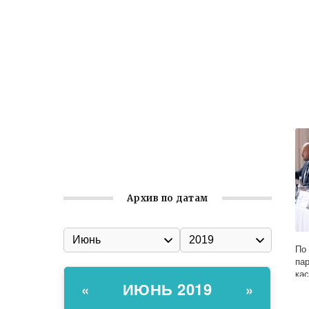
Ильин день: история и значение
праздника
Гумпомощь для десантников накануне
Дня ВДВ
Улица Карла Маркса в Феодосии стала
улицей Соборной
Состоялось собрание
Симферопольской городской
организации Русской общины Крыма
Архив по датам
По
па
ка
ИЮНЬ 2019
«
»
пр