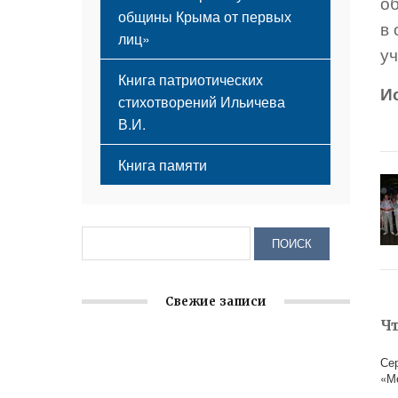
о
общины Крыма от первых
в
лиц»
уч
Книга патриотических
И
стихотворений Ильичева
В.И.
Книга памяти
Свежие записи
Ч
Заслуженная награда руководителю
Се
волонтёрской организации
«М