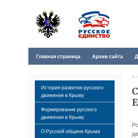
Главная страница
Архив сайта
Д
История развития русского
С
движения в Крыму
Е
Формирование русского
движения в Крыму
Р
Русский Крым
О Русской общине Крыма
д