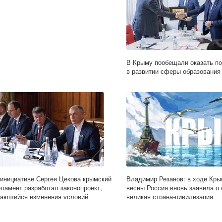
В Крыму пообещали оказать п
в развитии сферы образовани
 инициативе Сергея Цекова крымский
Владимир Резанов: в ходе Кры
рламент разработал законопроект,
весны Россия вновь заявила о 
сающийся изменения условий
великая страна-цивилизация
екращения российского гражданства