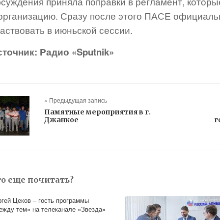
бсуждения приняла поправки в регламент, котор
 организацию. Сразу после этого ПАСЕ официаль
аствовать в июньской сессии.
сточник: Радио «Sputnik»
« Предыдущая запись
Памятные мероприятия в г.
Джанкое
г
то еще почитать?
ргей Цеков – гость программы
ежду тем» на телеканале «Звезда»