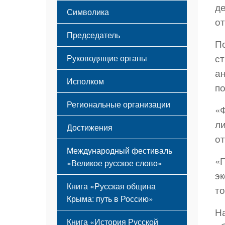
Этапы становления
д
Символика
Принципы деятельности
о
Флаг
Структура
Председатель
Герб
Мероприятия
П
Гимн
Устав
с
Руководящие органы
ан
Исполком
п
Региональные организации
«
ли
Достижения
от
Международный фестиваль
«П
«Великое русское слово»
эк
Книга «Русская община
то
Крыма: путь в Россию»
Н
Книга «История Русской