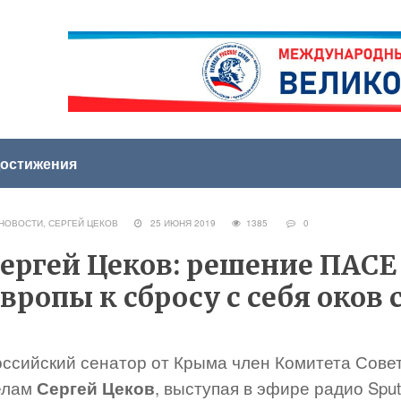
остижения
НОВОСТИ
,
СЕРГЕЙ ЦЕКОВ
25 ИЮНЯ 2019
1385
0
ергей Цеков: решение ПАСЕ
вропы к сбросу с себя оков
оссийский сенатор от Крыма член Комитета Сов
елам
Сергей Цеков
, выступая в эфире радио Spu