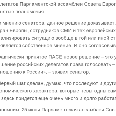
елегатов Парламентской ассамблеи Совета Евро
тнятые полномочия.
о мнению сенатора, данное решение доказывает,
тран Европы, сотрудников СМИ и тех европейских
ализировать ситуацию вообще в той или иной ст
оявляется собственное мнение. И оно согласовыв
Фактически принятое ПАСЕ новое решение – это 
шение российских делегатов права голосовать – 
ношению к России», – заявил сенатор.
ервый шаг сделан, думаю, что последуют и други
ономического характера, которые невыгодны само
 здесь придется еще очень много и долго работат
апомним, 25 июня Парламентская ассамблея Сове