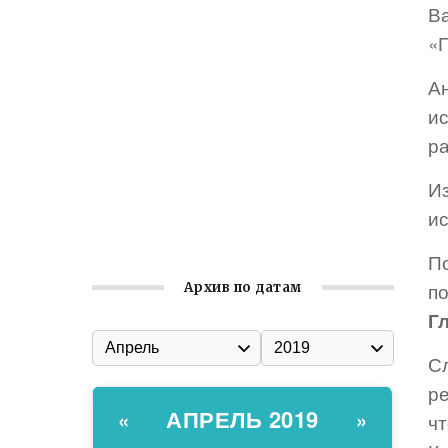
Ва
Встреча с активом Ялтинской
«
организации Русской общины Крыма
А
Заслуженная награда руководителю
волонтёрской организации
и
р
Ильин день: история и значение
праздника
Из
Гумпомощь для десантников накануне
и
Дня ВДВ
П
п
Архив по датам
Г
С
р
АПРЕЛЬ 2019
«
»
ч