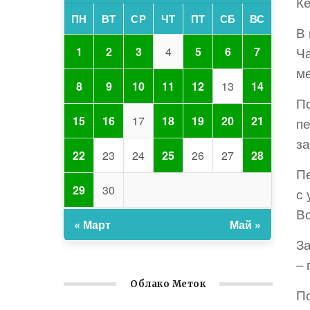
К
ПН
ВТ
СР
ЧТ
ПТ
СБ
ВС
В
Ч
1
2
3
4
5
6
7
ме
8
9
10
11
12
13
14
П
15
16
17
18
19
20
21
пе
з
22
23
24
25
26
27
28
П
29
30
с
В
« Март
Май »
З
–
Облако Меток
П