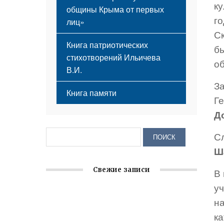
к
общины Крыма от первых
г
лиц»
Ск
Книга патриотических
б
стихотворений Ильичева
о
В.И.
З
Книга памяти
Г
Д
С
Ш
Свежие записи
В
у
Крымское отделение «Ассамблеи
н
народов России» реализует проект «С
к
чего начинается Родина»