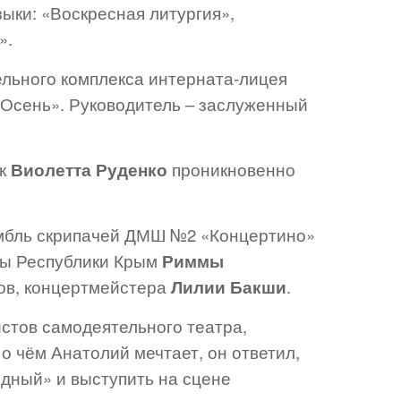
ыки: «Воскресная литургия»,
».
ельного комплекса интерната-лицея
«Осень». Руководитель – заслуженный
ик
Виолетта Руденко
проникновенно
мбль скрипачей ДМШ №2 «Концертино»
ры Республики Крым
Риммы
ов, концертмейстера
Лилии Бакши
.
тов самодеятельного театра,
 о чём Анатолий мечтает, он ответил,
одный» и выступить на сцене