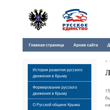
Главная страница
Архив сайта
Д
История развития русского
Л
движения в Крыму
Формирование русского
15
движения в Крыму
б
Русский Крым
н
О Русской общине Крыма