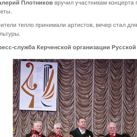
алерий Плотников
вручил участникам концерта 
веты.
рители тепло принимали артистов, вечер стал дл
льтуры.
ресс-служба Керченской организации Русско