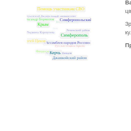
В
ц
З
ку
П