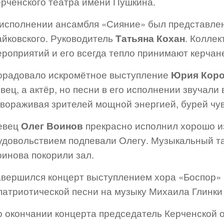
ерченского театра имени Пушкина.
 исполнении ансамбля «Сияние» был представле
айковского. Руководитель
Татьяна Кохан
. Коллек
роприятий и его всегда тепло принимают керчан
орадовало искромётное выступление
Юрия Коро
вец, а актёр, но песни в его исполнении звучал
авораживая зрителей мощной энергией, бурей чу
евец
Олег Воинов
прекрасно исполнил хорошо и
 удовольствием подпевали Олегу. Музыкальный т
оинова покорили зал.
авершился концерт выступлением хора «Боспор»
 патриотической песни на музыку Михаила Глинки
о окончании концерта председатель Керченской