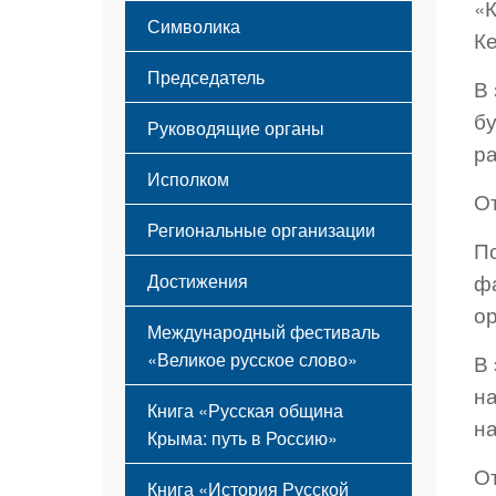
Этапы становления
«
Символика
Принципы деятельности
К
Флаг
Структура
Председатель
Герб
Мероприятия
В 
Гимн
Устав
б
Руководящие органы
р
Исполком
О
Региональные организации
П
ф
Достижения
о
Международный фестиваль
«Великое русское слово»
В 
н
Книга «Русская община
н
Крыма: путь в Россию»
О
Книга «История Русской