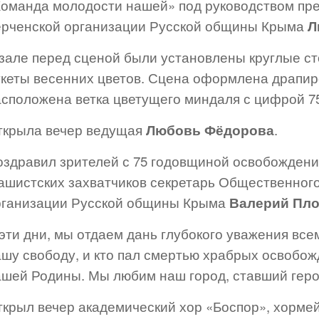
Команда молодости нашей» под руководством пре
ерченской организации Русской общины Крыма
Л
зале перед сценой были установлены круглые сто
укеты весенних цветов. Сцена оформлена драпир
асположена ветка цветущего миндаля с цифрой 7
ткрыла вечер ведущая
Любовь Фёдорова
.
оздравил зрителей с 75 годовщиной освобождени
ашистских захватчиков секретарь Общественного
рганизации Русской общины Крыма
Валерий Пло
эти дни, мы отдаем дань глубокого уважения все
ашу свободу, и кто пал смертью храбрых освобо
ашей Родины. Мы любим наш город, ставший герое
ткрыл вечер академический хор «Боспор», хорме