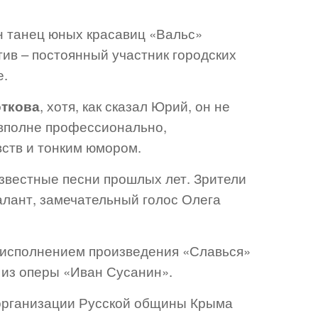
н танец юных красавиц «Вальс»
тив – постоянный участник городских
е.
ткова
, хотя, как сказал Юрий, он не
и вполне профессионально,
вств и тонким юмором.
звестные песни прошлых лет. Зрители
алант, замечательный голос Олега
 исполнением произведения «Славься»
 из оперы «Иван Сусанин».
 организации Русской общины Крыма