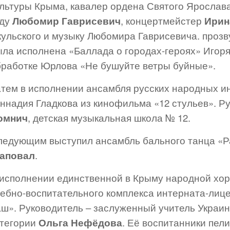
ультуры Крыма, кавалер ордена Святого Ярослава
оду
Любомир Гаврисевич
, концертмейстер
Ирин
ульского и музыку Любомира Гаврисевича. прозв
ыла исполнена «Баллада о городах-героях» Игоря
бработке Юрлова «Не бушуйте ветры буйные».
атем в исполнении ансамбля русских народных и
еннадия Гладкова из кинофильма «12 стульев». Р
омнич
, детская музыкальная школа № 12.
ледующим выступил ансамбль бального танца «Ра
аповал
.
 исполнении единственной в Крыму народной хор
чебно-воспитательного комплекса интерната-лице
аш». Руководитель – заслуженный учитель Украи
атегории
Ольга Нефёдова
. Её воспитанники пел