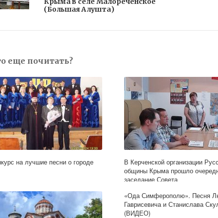
Крыма в селе Малореченское
(Большая Алушта)
то еще почитать?
нкурс на лучшие песни о городе
В Керченской организации Рус
общины Крыма прошло очеред
заседание Совета
«Ода Симферополю». Песня Л
Гаврисевича и Станислава Ску
(ВИДЕО)