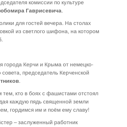
дседателя комиссии по культуре
юбомира Гаврисевича
.
лики для гостей вечера. На столах
овкой из светлого шифона, на котором
5.
я города Керчи и Крыма от немецко-
 совета, председатель Керченской
тников
.
м тем, кто в боях с фашистами отстоял
ждая каждую пядь священной земли
м, гордимся им и поём ему славу!
йстер – заслуженный работник