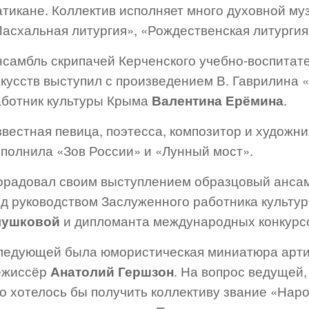
тикане. Коллектив исполняет много духовной муз
Пасхальная литургия», «Рождественская литургия
нсамбль скрипачей Керченского учебно-воспитат
скусств выступил с произведением В. Гаврилина 
аботник культуры Крыма
Валентина Ерёмина
.
вестная певица, поэтесса, композитор и художн
сполнила «Зов России» и «Лунный мост».
орадовал своим выступлением образцовый анса
од руководством Заслуженного работника культу
лушковой
и дипломанта международных конкурс
ледующей была юмористическая миниатюра артис
ежиссёр
Анатолий Гершзон
. На вопрос ведущей,
то хотелось бы получить коллективу звание «Нар