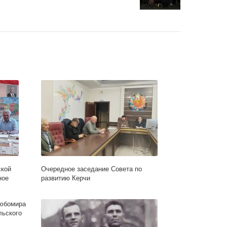
ской
Очередное заседание Совета по
ное
развитию Керчи
юбомира
льского