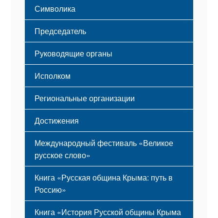
Символика
Принципы деятельности
Флаг
Структура
Председатель
Герб
Мероприятия
Гимн
Устав
Руководящие органы
Исполком
Региональные организации
Достижения
Международный фестиваль «Великое
русское слово»
Книга «Русская община Крыма: путь в
Россию»
Книга «История Русской общины Крыма