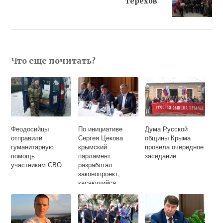
Терехов
Что еще почитать?
Феодосийцы
По инициативе
Дума Русской
отправили
Сергея Цекова
общины Крыма
гуманитарную
крымский
провела очередное
помощь
парламент
заседание
участникам СВО
разработал
законопроект,
касающийся
изменения условий
прекращения
российского
гражданства