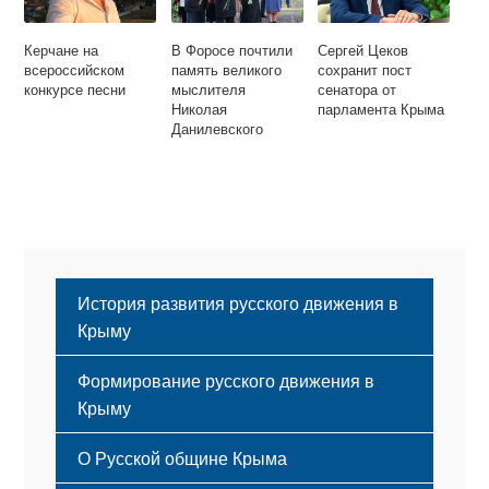
Керчане на
В Форосе почтили
Сергей Цеков
всероссийском
память великого
сохранит пост
конкурсе песни
мыслителя
сенатора от
Николая
парламента Крыма
Данилевского
История развития русского движения в
Крыму
Формирование русского движения в
Крыму
Русский Крым
О Русской общине Крыма
Этапы становления