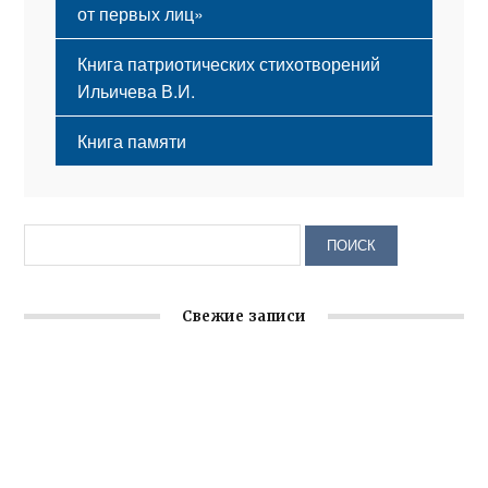
от первых лиц»
Книга патриотических стихотворений
Ильичева В.И.
Книга памяти
Свежие записи
Крымское отделение «Ассамблеи народов России»
реализует проект «С чего начинается Родина»
Встреча с активом Ялтинской организации Русской
общины Крыма