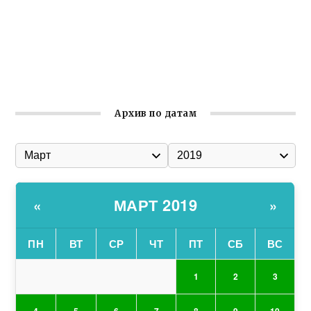
Заслуженная награда руководителю волонтёрской
организации
Ильин день: история и значение праздника
Гумпомощь для десантников накануне Дня ВДВ
Архив по датам
МАРТ 2019
«
»
ПН
ВТ
СР
ЧТ
ПТ
СБ
ВС
1
2
3