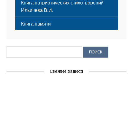
Книга патриотических стихотворений
Ильичева В.И.
Книга памяти
Свежие записи
Крымское отделение «Ассамблеи народов России»
реализует проект «С чего начинается Родина»
Встреча с активом Ялтинской организации Русской
общины Крыма
Заслуженная награда руководителю волонтёрской
организации