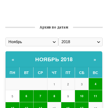
Ильин день: история и значение праздника
Гумпомощь для десантников накануне Дня ВДВ
Архив по датам
НОЯБРЬ 2018
«
»
ПН
ВТ
СР
ЧТ
ПТ
СБ
ВС
4
1
2
3
6
7
8
10
11
5
9