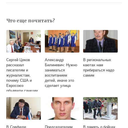
Что еще почитать?
Сергей Цеков
Александр
В региональных
рассказал
Билиневич: Нужно
каютах нам
писателям и
заниматься
прибираться надо
журналистам,
воспитанием
самим
почему США и
детей, иначе это
Евросоюз
сделает улица
объявили санкции
России и Крыму
В Совфеде
Председателем
В память о бойцах