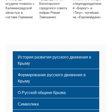
осудили плакаты с
Белогорского
спецподразделени
Калининградской
городского совета
й «Беркут» и
областью в
избран Роман
«Тигр», погибших
составе Германии
Тимошенко
на «Евромайдане»
История развития русского движения в
Крыму
Формирование русского движения в
Крыму
Русский Крым
О Русской общине Крыма
Этапы становления
Символика
Принципы деятельности
Флаг
Структура