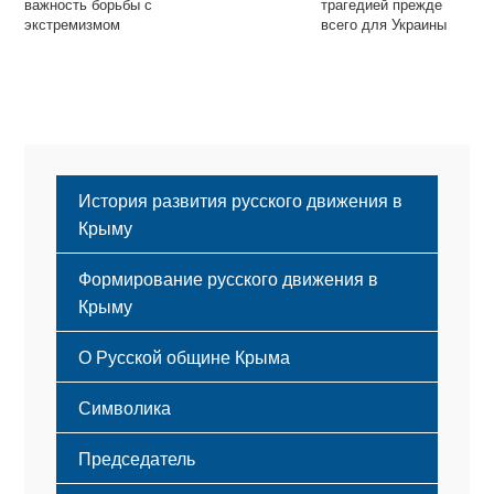
важность борьбы с
трагедией прежде
экстремизмом
всего для Украины
История развития русского движения в
Крыму
Формирование русского движения в
Крыму
Русский Крым
О Русской общине Крыма
Этапы становления
Символика
Принципы деятельности
Флаг
Структура
Председатель
Герб
Мероприятия
Гимн