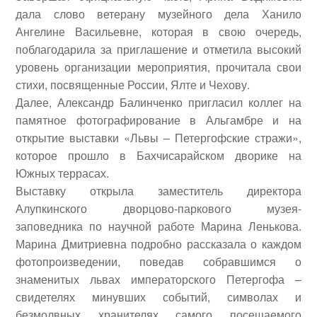
дала слово ветерану музейного дела Ханило
Ангелине Васильевне, которая в свою очередь,
поблагодарила за приглашение и отметила высокий
уровень организации мероприятия, прочитала свои
стихи, посвященные России, Ялте и Чехову.
Далее,
Александр Балинченко
пригласил коллег на
памятное фотографирование в Альгамбре и на
открытие выставки «Львы – Петергофские стражи»,
которое прошло в Бахчисарайском дворике на
Южных террасах.
Выставку открыла заместитель директора
Алупкинского дворцово-паркового музея-
заповедника по научной работе
Марина Ленькова
.
Марина Дмитриевна подробно рассказала о каждом
фотопроизведении, поведав собравшимся о
знаменитых львах императорского Петергофа –
свидетелях минувших событий, символах и
безмолвных хранителях самого посещаемого