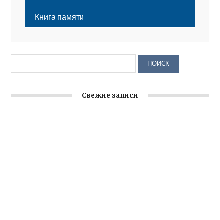
Книга памяти
Свежие записи
Крымское отделение «Ассамблеи народов России»
реализует проект «С чего начинается Родина»
Встреча с активом Ялтинской организации Русской
общины Крыма
Заслуженная награда руководителю волонтёрской
организации
Ильин день: история и значение праздника