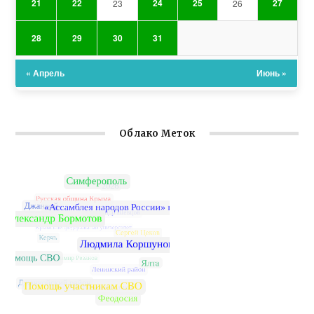
21
22
24
25
27
23
26
28
29
30
31
« Апрель
Июнь »
Облако Меток