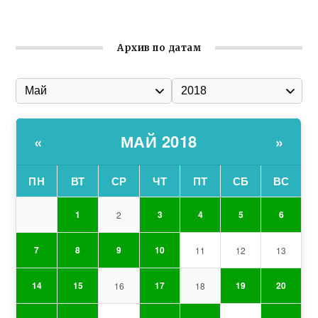
Гумпомощь для десантников накануне Дня ВДВ
Архив по датам
МАЙ 2018
«
»
ПН
ВТ
СР
ЧТ
ПТ
СБ
ВС
1
3
4
5
6
2
7
8
9
10
11
12
13
14
15
17
19
20
16
18