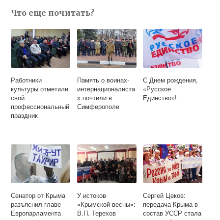
Что еще почитать?
Работники
Память о воинах-
С Днем рождения,
культуры отметили
интернационалиста
«Русское
свой
х почтили в
Единство»!
профессиональный
Симферополе
праздник
Сенатор от Крыма
У истоков
Сергей Цеков:
разъяснил главе
«Крымской весны»:
передача Крыма в
Европарламента
В.П. Терехов
состав УССР стала