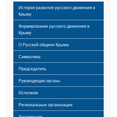
История развития русского движения в
Крыму
Формирование русского движения в
Крыму
Русский Крым
О Русской общине Крыма
Этапы становления
Символика
Принципы деятельности
Флаг
Структура
Председатель
Герб
Мероприятия
Гимн
Устав
Руководящие органы
Исполком
Региональные организации
Достижения