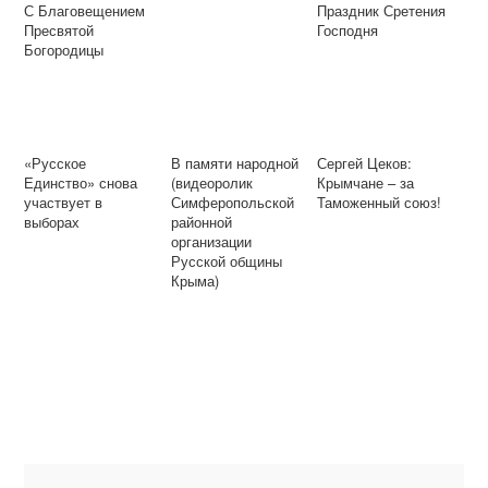
С Благовещением
Праздник Сретения
Пресвятой
Господня
Богородицы
«Русское
В памяти народной
Сергей Цеков:
Единство» снова
(видеоролик
Крымчане – за
участвует в
Симферопольской
Таможенный союз!
выборах
районной
организации
Русской общины
Крыма)