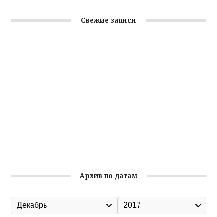
Свежие записи
Крымское отделение «Ассамблеи народов России»
реализует проект «С чего начинается Родина»
Встреча с активом Ялтинской организации Русской
общины Крыма
Заслуженная награда руководителю волонтёрской
организации
Ильин день: история и значение праздника
Гумпомощь для десантников накануне Дня ВДВ
Архив по датам