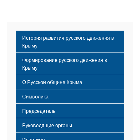
История развития русского движения в
Крыму
Формирование русского движения в
Крыму
Русский Крым
О Русской общине Крыма
Этапы становления
Символика
Принципы деятельности
Флаг
Структура
Председатель
Герб
Мероприятия
Гимн
Устав
Руководящие органы
Исполком