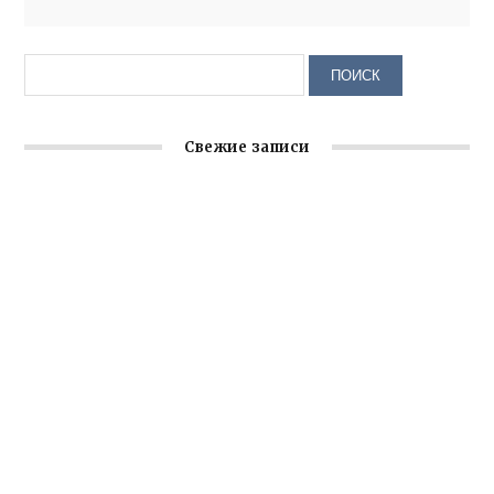
Свежие записи
Заслуженная награда руководителю волонтёрской
организации
Ильин день: история и значение праздника
Гумпомощь для десантников накануне Дня ВДВ
Улица Карла Маркса в Феодосии стала улицей
Соборной
Состоялось собрание Симферопольской городской
организации Русской общины Крыма