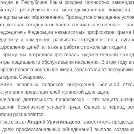
годня в Республике Крым создана полностью законодат
йствует республиканская межведомственная комиссия
ниципальных образованиях. Проводится спецоценка услови
ст, которая сегодня называется специальная оценка», – ра
едседатель Федерации независимых профсоюзов Крыма
ддержку и намерение развивать сотрудничество с луган
доровления детей, а также в работе с пожилыми людьми.
 Крыму мы возродили фестиваль художественной самод
нтры социального обслуживания населения. В этом году в
брало профессиональное жюри, заработали от республики т
атерина Овчаренко.
мимо основных вопросов обсуждения, большой откл
ступления представителей луганской делегации.
начально деятельность профсоюзов – это защита инте
здании безопасных условий труда. Однако в период во
епени расширяются.
к рассказал
Андрей Уразгильдеев
, заместитель председ
 долю профессиональных объединений выпало создание