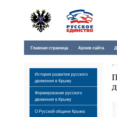
Главная страница
Архив сайта
Д
Б
История развития русского
П
движения в Крыму
д
Формирование русского
движения в Крыму
Русский Крым
О Русской общине Крыма