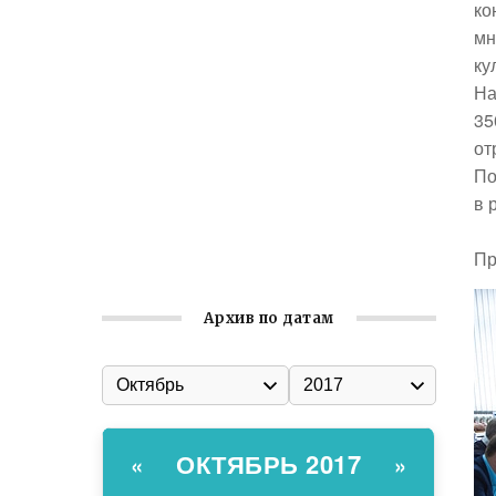
Ильин день: история и значение
ко
праздника
мн
ку
Гумпомощь для десантников накануне
На
Дня ВДВ
35
Улица Карла Маркса в Феодосии стала
от
улицей Соборной
По
Состоялось собрание
в 
Симферопольской городской
организации Русской общины Крыма
Пр
Архив по датам
ОКТЯБРЬ 2017
«
»