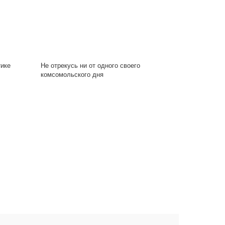
тике
Не отрекусь ни от одного своего
комсомольского дня