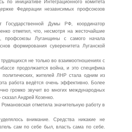
ась по инициативе Интеграционного комитета
держке Федерации независимых профсоюзов
ат Государственной Думы РФ, координатор
енко
отметил, что, несмотря на жесточайшие
и, профсоюзы Луганщины с самого начала
основ формирования суверенитета Луганской
трудящихся не только во взаимоотношениях с
нбассе продолжается война, и это специфика
е политических, жителей ЛНР стала одним из
эта работа ведётся очень эффективно. Более
очно громко звучит во многих международных
– сказал Андрей Козенко.
 Романовская
отметила значительную работу в
уделялось внимание. Средства никакие не
тель сам по себе был, власть сама по себе.