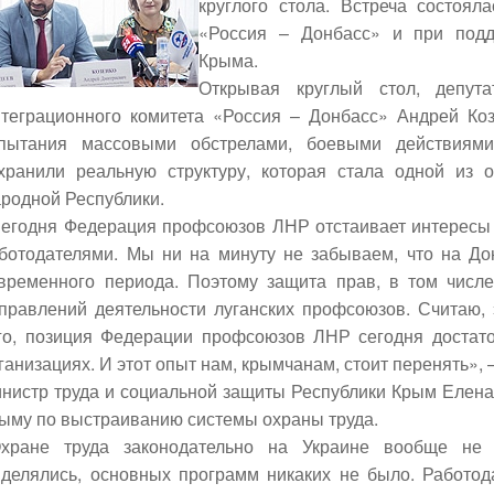
круглого стола. Встреча состоял
«Россия – Донбасс» и при под
Крыма.
Открывая круглый стол, депут
теграционного комитета «Россия – Донбасс»
Андрей Коз
пытания массовыми обстрелами, боевыми действиям
хранили реальную структуру, которая стала одной из 
родной Республики.
егодня Федерация профсоюзов ЛНР отстаивает интересы 
ботодателями. Мы ни на минуту не забываем, что на До
временного периода. Поэтому защита прав, в том числ
правлений деятельности луганских профсоюзов. Считаю, 
го, позиция Федерации профсоюзов ЛНР сегодня достат
ганизациях. И этот опыт нам, крымчанам, стоит перенять», 
нистр труда и социальной защиты Республики Крым
Елена
ыму по выстраиванию системы охраны труда.
хране труда законодательно на Украине вообще не 
делялись, основных программ никаких не было. Работода