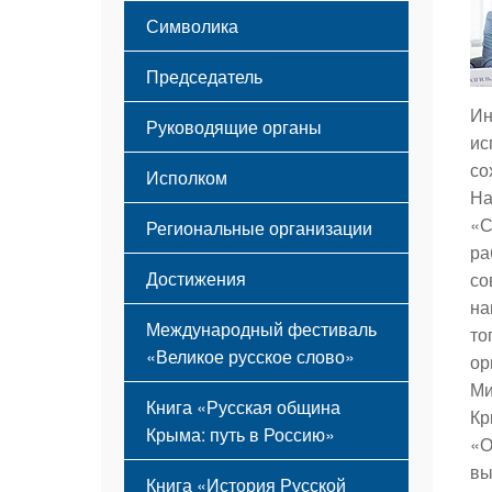
Этапы становления
Символика
Принципы деятельности
Флаг
Структура
Председатель
Герб
Мероприятия
Гимн
Устав
Ин
Руководящие органы
ис
со
Исполком
На
«С
Региональные организации
ра
Достижения
со
на
Международный фестиваль
то
«Великое русское слово»
ор
Ми
Книга «Русская община
Кр
Крыма: путь в Россию»
«О
вы
Книга «История Русской