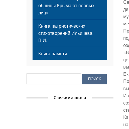
Се
общины Крыма от первых
де
лиц»
му
ме
Книга патриотических
Пр
стихотворений Ильичева
по
В.И.
оз
«В
Книга памяти
це
вы
Ек
По
вы
Из
Свежие записи
со
ст
Заслуженная награда руководителю
Ка
волонтёрской организации
на