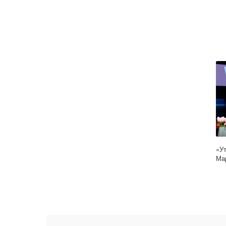
«Ут
Ма