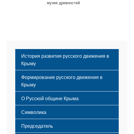
музее древностей
История развития русского движения в
Крыму
Формирование русского движения в
Крыму
Русский Крым
О Русской общине Крыма
Этапы становления
Символика
Принципы деятельности
Флаг
Структура
Председатель
Герб
Мероприятия