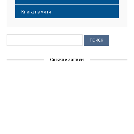
Книга памяти
Свежие записи
Заслуженная награда руководителю волонтёрской
организации
Ильин день: история и значение праздника
Гумпомощь для десантников накануне Дня ВДВ
Улица Карла Маркса в Феодосии стала улицей
Соборной
Состоялось собрание Симферопольской городской