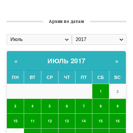
организации Русской общины Крыма
Архив по датам
ИЮЛЬ 2017
«
»
ПН
ВТ
СР
ЧТ
ПТ
СБ
ВС
1
2
3
4
5
6
7
8
9
10
11
12
13
14
15
16