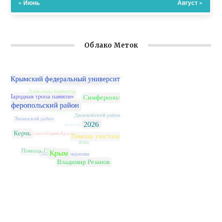
« Июнь
Август »
Облако Меток