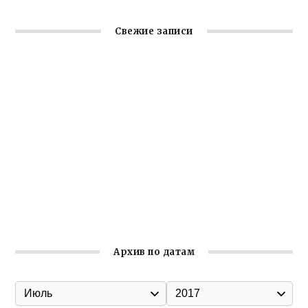
Свежие записи
Заслуженная награда руководителю волонтёрской
организации
Ильин день: история и значение праздника
Гумпомощь для десантников накануне Дня ВДВ
Улица Карла Маркса в Феодосии стала улицей
Соборной
Состоялось собрание Симферопольской городской
организации Русской общины Крыма
Архив по датам