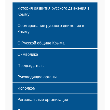
История развития русского движения в
Крыму
Формирование русского движения в
Крыму
Русский Крым
О Русской общине Крыма
Этапы становления
Символика
Принципы деятельности
Флаг
Структура
Председатель
Герб
Мероприятия
Гимн
Устав
Руководящие органы
Исполком
Региональные организации