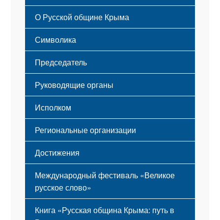
Русский Крым
О Русской общине Крыма
Этапы становления
Символика
Принципы деятельности
Флаг
Структура
Председатель
Герб
Мероприятия
Гимн
Устав
Руководящие органы
Исполком
Региональные организации
Достижения
Международный фестиваль «Великое
русское слово»
Книга «Русская община Крыма: путь в