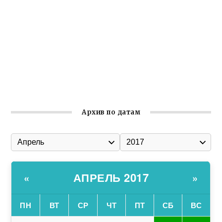
Ильин день: история и значение праздника
Гумпомощь для десантников накануне Дня ВДВ
Улица Карла Маркса в Феодосии стала улицей
Соборной
Состоялось собрание Симферопольской городской
организации Русской общины Крыма
Архив по датам
АПРЕЛЬ 2017
«
»
ПН
ВТ
СР
ЧТ
ПТ
СБ
ВС