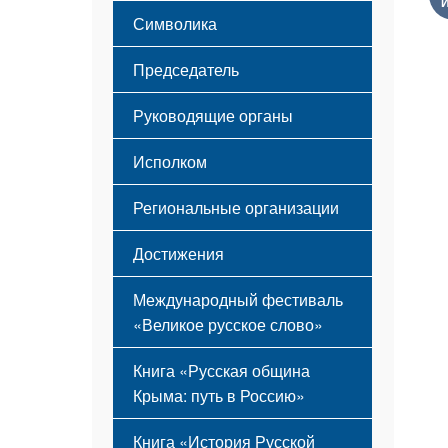
Этапы становления
Символика
Принципы деятельности
Флаг
Структура
Председатель
Герб
Мероприятия
Гимн
Устав
Руководящие органы
Исполком
Региональные организации
Достижения
Международный фестиваль
«Великое русское слово»
Книга «Русская община
Крыма: путь в Россию»
Книга «История Русской