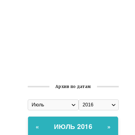
Ильин день: история и значение
праздника
Гумпомощь для десантников накануне
Дня ВДВ
Улица Карла Маркса в Феодосии стала
улицей Соборной
Состоялось собрание
Симферопольской городской
организации Русской общины Крыма
Архив по датам
ИЮЛЬ 2016
«
»