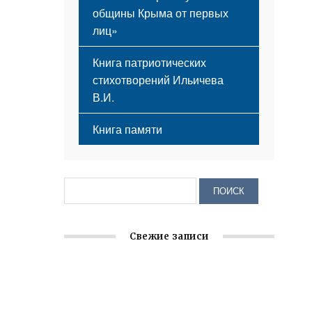
общины Крыма от первых
лиц»
Книга патриотических
стихотворений Ильичева
В.И.
Книга памяти
Свежие записи
Заслуженная награда руководителю
волонтёрской организации