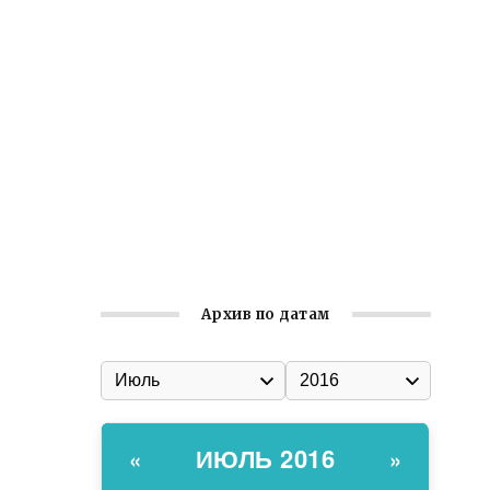
Ильин день: история и значение
праздника
Гумпомощь для десантников накануне
Дня ВДВ
Улица Карла Маркса в Феодосии стала
улицей Соборной
Состоялось собрание
Симферопольской городской
организации Русской общины Крыма
Архив по датам
ИЮЛЬ 2016
«
»