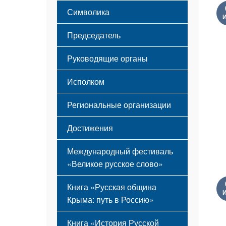
Этапы становления
Символика
Принципы деятельности
Флаг
Структура
Председатель
Герб
Мероприятия
Гимн
Устав
Руководящие органы
Исполком
Региональные организации
Достижения
Международный фестиваль
«Великое русское слово»
Книга «Русская община
Крыма: путь в Россию»
Книга «История Русской