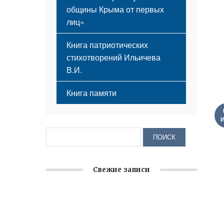
общины Крыма от первых
лиц»
Книга патриотических
стихотворений Ильичева
В.И.
Книга памяти
Свежие записи
Заслуженная награда руководителю
волонтёрской организации