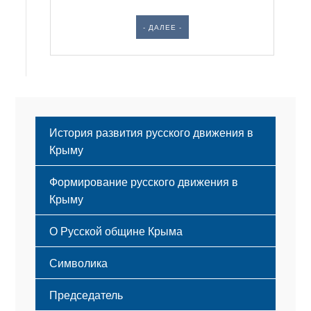
- ДАЛЕЕ -
История развития русского движения в
Крыму
Формирование русского движения в
Крыму
Русский Крым
О Русской общине Крыма
Этапы становления
Символика
Принципы деятельности
Флаг
Структура
Председатель
Герб
Мероприятия