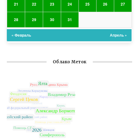
21
22
23
24
25
26
27
28
29
30
31
« Февраль
Апрель »
Облако Меток