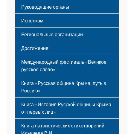
Гимн
Устав
Руководящие органы
Исполком
Региональные организации
Достижения
Международный фестиваль «Великое
русское слово»
Книга «Русская община Крыма: путь в
Россию»
Книга «История Русской общины Крыма
от первых лиц»
Книга патриотических стихотворений
Ильичева В.И.