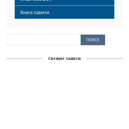
Книга памяти
Свежие записи
Заслуженная награда руководителю волонтёрской
организации
Ильин день: история и значение праздника
Гумпомощь для десантников накануне Дня ВДВ
Улица Карла Маркса в Феодосии стала улицей
Соборной
Состоялось собрание Симферопольской городской