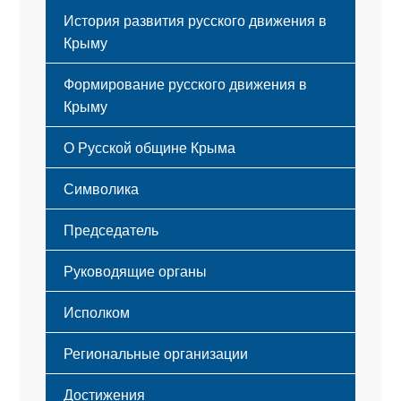
История развития русского движения в
Крыму
Формирование русского движения в
Крыму
Русский Крым
О Русской общине Крыма
Этапы становления
Символика
Принципы деятельности
Флаг
Структура
Председатель
Герб
Мероприятия
Гимн
Устав
Руководящие органы
Исполком
Региональные организации
Достижения