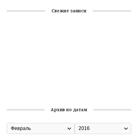
Свежие записи
Крымское отделение «Ассамблеи народов России»
реализует проект «С чего начинается Родина»
Встреча с активом Ялтинской организации Русской
общины Крыма
Заслуженная награда руководителю волонтёрской
организации
Ильин день: история и значение праздника
Гумпомощь для десантников накануне Дня ВДВ
Архив по датам