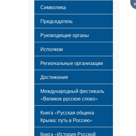
Этапы становления
Символика
Принципы деятельности
Флаг
Структура
Председатель
Герб
Мероприятия
Гимн
Устав
Руководящие органы
Исполком
Региональные организации
Достижения
Международный фестиваль
«Великое русское слово»
Книга «Русская община
Крыма: путь в Россию»
Книга «История Русской