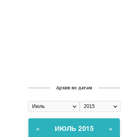
Встреча с активом Ялтинской
организации Русской общины Крыма
Заслуженная награда руководителю
волонтёрской организации
Ильин день: история и значение
праздника
Гумпомощь для десантников накануне
Дня ВДВ
Архив по датам
ИЮЛЬ 2015
«
»