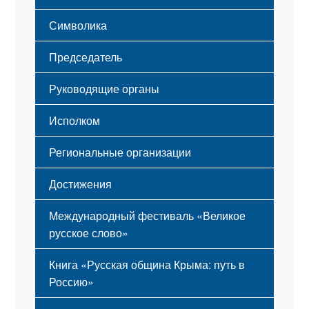
Этапы становления
Символика
Принципы деятельности
Флаг
Структура
Председатель
Герб
Мероприятия
Гимн
Устав
Руководящие органы
Исполком
Региональные организации
Достижения
Международный фестиваль «Великое
русское слово»
Книга «Русская община Крыма: путь в
Россию»