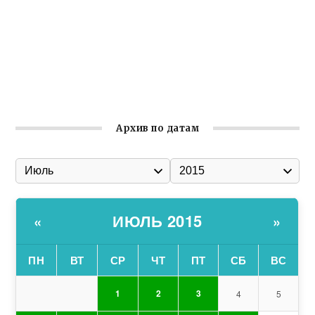
Заслуженная награда руководителю волонтёрской
организации
Ильин день: история и значение праздника
Гумпомощь для десантников накануне Дня ВДВ
Архив по датам
ИЮЛЬ 2015
«
»
ПН
ВТ
СР
ЧТ
ПТ
СБ
ВС
1
2
3
4
5