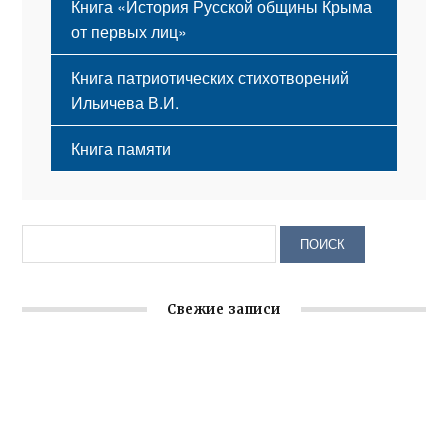
Книга «История Русской общины Крыма
от первых лиц»
Книга патриотических стихотворений
Ильичева В.И.
Книга памяти
Свежие записи
Крымское отделение «Ассамблеи народов России»
реализует проект «С чего начинается Родина»
Встреча с активом Ялтинской организации Русской
общины Крыма